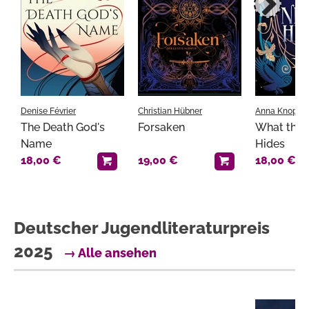
Denise Février
Christian Hübner
Anna Knopf
The Death God's
Forsaken
What the 
Name
Hides
18,00 €
19,00 €
18,00 €
Deutscher Jugendliteraturpreis
2025
→ Alle ansehen