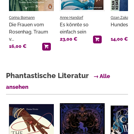
Corina Bomann
Anne Handorf
Ozan Zakariya
Die Frauen vom
Es könnte so
Hundesoh
Rosenhag. Traum
einfach sein
v...
23,00 €
14,00 €
16,00 €
Phantastische Literatur
→ Alle
ansehen