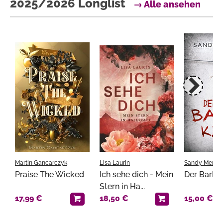
2025/2026 Longlist
→ Alle ansehen
Martin Gancarczyk
Lisa Laurin
Sandy Mercie
Praise The Wicked
Ich sehe dich - Mein
Der Barbie
Stern in Ha...
17,99 €
18,50 €
15,00 €