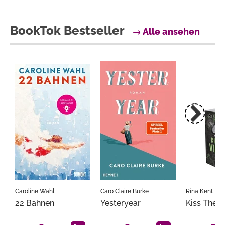
BookTok Bestseller
→ Alle ansehen
Caroline Wahl
Caro Claire Burke
Rina Kent
22 Bahnen
Yesteryear
Kiss The Vi