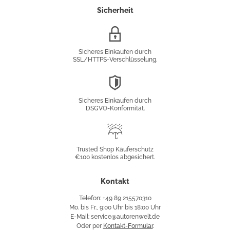
Sicherheit
SSL/HTTPS-
Verschlüsselung
Sicheres Einkaufen durch
SSL/HTTPS-Verschlüsselung.
DSGVO-
Konformität
Sicheres Einkaufen durch
DSGVO-Konformität.
Trusted
Shop
Trusted Shop Käuferschutz
€100 kostenlos abgesichert.
Käuferschutz
Kontakt
Telefon: +49 89 215570310
Mo. bis Fr., 9:00 Uhr bis 18:00 Uhr
E-Mail: service@autorenwelt.de
Oder per
Kontakt-Formular
.