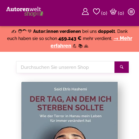
(
0
)
(0)
Weiter einkaufen
Close
✍️ 🧑‍🦱 💚
Autor:innen verdienen
bei uns
doppelt
. Dank
459.243 €
→ Mehr
euch haben sie so schon
mehr verdient.
erfahren
💪 📚 🙏
Durchsuchen
Suche
Sie
unseren
Shop