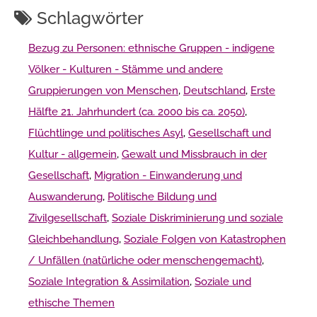
Schlagwörter
Bezug zu Personen: ethnische Gruppen - indigene
Völker - Kulturen - Stämme und andere
Gruppierungen von Menschen
,
Deutschland
,
Erste
Hälfte 21. Jahrhundert (ca. 2000 bis ca. 2050)
,
Flüchtlinge und politisches Asyl
,
Gesellschaft und
Kultur - allgemein
,
Gewalt und Missbrauch in der
Gesellschaft
,
Migration - Einwanderung und
Auswanderung
,
Politische Bildung und
Zivilgesellschaft
,
Soziale Diskriminierung und soziale
Gleichbehandlung
,
Soziale Folgen von Katastrophen
/ Unfällen (natürliche oder menschengemacht)
,
Soziale Integration & Assimilation
,
Soziale und
ethische Themen