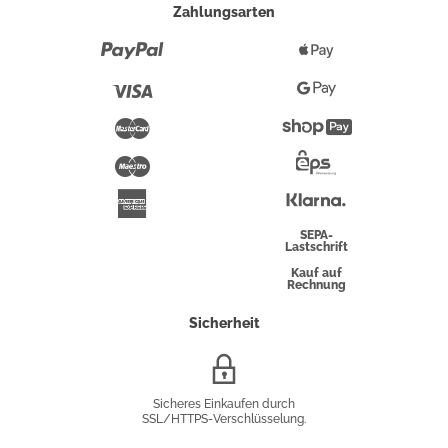
Zahlungsarten
Paypal
Apple
Pay
Visa
Google
Pay
Mastercard
Shopify
Pay
Maestro
Eps-
Überweisung
Klarna
American
Express
SEPA-
Lastschrift
Kauf auf
Rechnung
Sicherheit
SSL/HTTPS-
Verschlüsselung
Sicheres Einkaufen durch
SSL/HTTPS-Verschlüsselung.