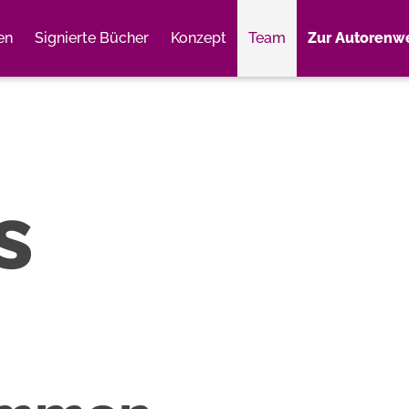
en
Signierte Bücher
Konzept
Team
Zur Autorenwe
Weiter einkaufen
Close
s