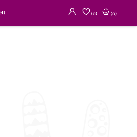
lt
(
0
)
(0)