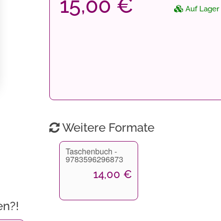
15,00 €
Auf Lager
Weitere Formate
Taschenbuch -
9783596296873
14,00 €
en?!