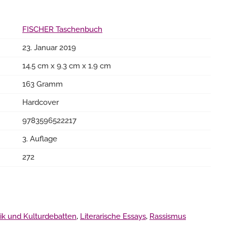
FISCHER Taschenbuch
23. Januar 2019
14.5 cm x 9.3 cm x 1.9 cm
163 Gramm
Hardcover
9783596522217
3. Auflage
272
tik und Kulturdebatten
,
Literarische Essays
,
Rassismus