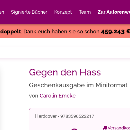
en
Signierte Bücher
Konzept
Team
Zur Autorenwe
Weiter einkaufen
Close
459.243 
s
doppelt
. Dank euch haben sie so schon
Gegen den Hass
Geschenkausgabe im Miniformat
von
Carolin Emcke
Hardcover - 9783596522217
Versandkos