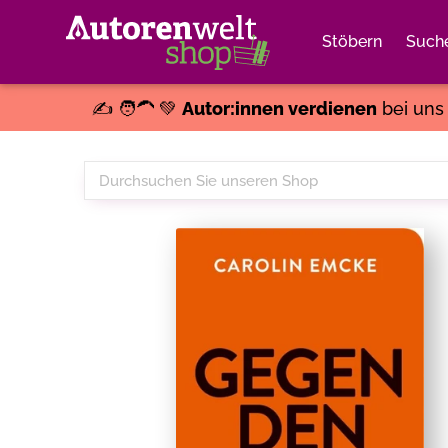
Stöbern
Such
✍️ 🧑‍🦱 💚
Autor:innen verdienen
bei un
Durchsuchen
Sie
unseren
Shop