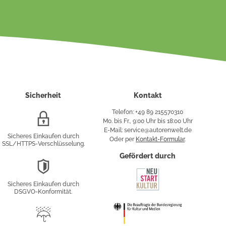
Sicherheit
Kontakt
Telefon: +49 89 215570310
SSL/HTTPS-
Mo. bis Fr., 9:00 Uhr bis 18:00 Uhr
Verschlüsselung
E-Mail: service@autorenwelt.de
Sicheres Einkaufen durch
Oder per
Kontakt-Formular
.
SSL/HTTPS-Verschlüsselung.
fy
Gefördert durch
DSGVO-
Konformität
Sicheres Einkaufen durch
sung
DSGVO-Konformität.
Trusted