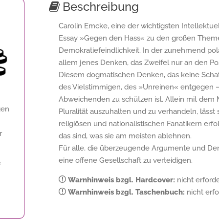
Beschreibung
Carolin Emcke, eine der wichtigsten Intellektue
Essay »Gegen den Hass« zu den großen Themen
Demokratiefeindlichkeit. In der zunehmend polar
allem jenes Denken, das Zweifel nur an den Pos
Diesem dogmatischen Denken, das keine Schatti
des Vielstimmigen, des »Unreinen« entgegen — 
Abweichenden zu schützen ist. Allein mit dem 
gen
Pluralität auszuhalten und zu verhandeln, lässt
religiösen und nationalistischen Fanatikern erf
r
das sind, was sie am meisten ablehnen.
Für alle, die überzeugende Argumente und De
eine offene Gesellschaft zu verteidigen.
f
Warnhinweis bzgl. Hardcover:
nicht erforde
Warnhinweis bzgl. Taschenbuch:
nicht erfo