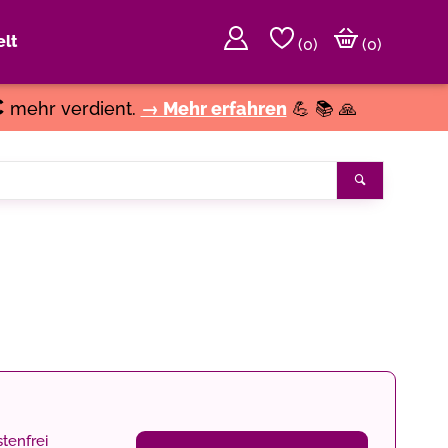
lt
(
0
)
(0)
€
mehr verdient.
→ Mehr erfahren
💪 📚 🙏
Suchen
tenfrei