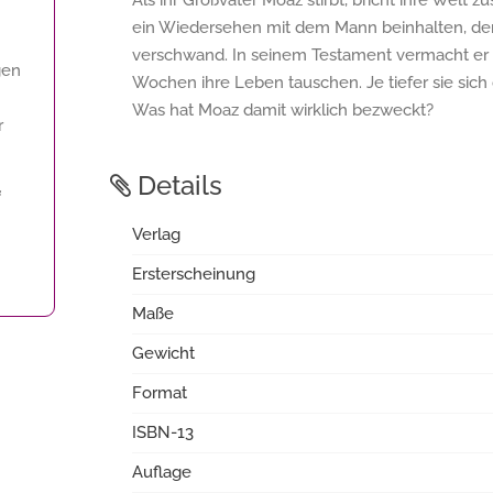
Als ihr Großvater Moaz stirbt, bricht ihre Welt
ein Wiedersehen mit dem Mann beinhalten, der
verschwand. In seinem Testament vermacht er 
gen
Wochen ihre Leben tauschen. Je tiefer sie sich 
Was hat Moaz damit wirklich bezweckt?
r
Details
f
Verlag
Ersterscheinung
Maße
Gewicht
Format
ISBN-13
Auflage