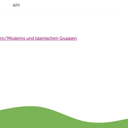
420
en/Moslems und islamischen Gruppen