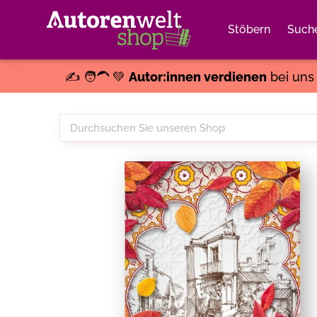
Stöbern
Such
✍️ 🧑‍🦱 💚
Autor:innen verdienen
bei un
Durchsuchen
Sie
unseren
Shop