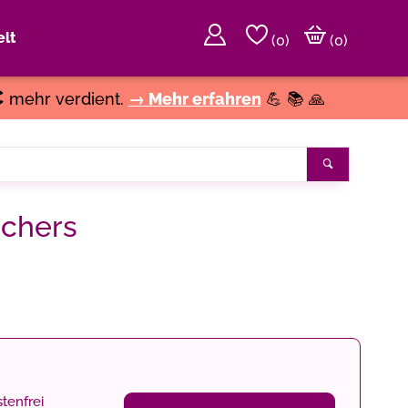
lt
(
0
)
(0)
€
mehr verdient.
→ Mehr erfahren
💪 📚 🙏
Suchen
schers
tenfrei