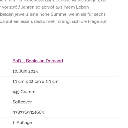
 zusammen. Er hinterlässt ganz genaue Anweisungen, die
 vor zwölf Jahren so abrupt aus ihrem Leben
beiden jeweils eine hohe Summe, wenn sie für sechs
darauf einlassen, desto mehr drängt sich die Frage auf:
BoD – Books on Demand
10. Juni 2025
19 cm x 12 cm x 2.9 cm
445 Gramm
Softcover
9783769314663
1. Auflage