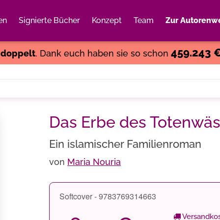
en
Signierte Bücher
Konzept
Team
Zur Autorenwe
Weiter einkaufen
Close
459.243 
s
doppelt
. Dank euch haben sie so schon
Das Erbe des Totenwä
Ein islamischer Familienroman
von
Maria Nouria
Softcover - 9783769314663
Versandkos