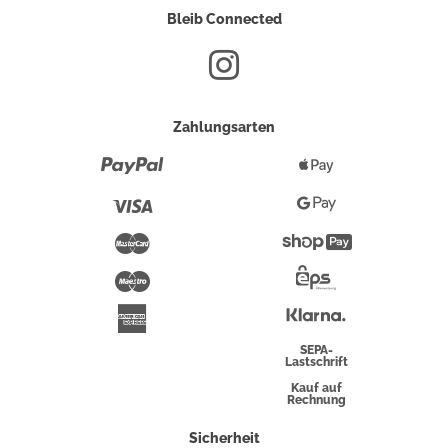
Bleib Connected
Zahlungsarten
Paypal
Apple
Pay
Visa
Google
Pay
Mastercard
Shopify
Pay
Maestro
Eps-
Überweisung
Klarna
American
Express
SEPA-
Lastschrift
Kauf auf
Rechnung
Sicherheit