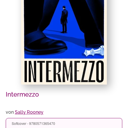
Intermezzo
von
Sally Rooney
Softcover - 9780571365470