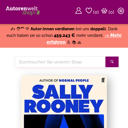
(
0
)
(0)
Weiter einkaufen
Close
✍️ 🧑‍🦱 💚
Autor:innen verdienen
bei uns
doppelt
. Dank
459.243 €
→ Mehr
euch haben sie so schon
mehr verdient.
erfahren
💪 📚 🙏
Durchsuchen
Suche
Sie
unseren
Shop