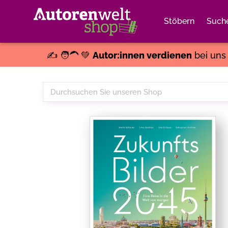
Stöbern
Such
✍️ 🧑‍🦱 💚
Autor:innen verdienen
bei un
Durchsuchen
Sie
unseren
Shop