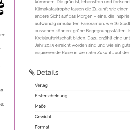
kümmern. Die grün ist, lebensfroh und fortschrit
Klimakatastrophe lassen die Zukunft wie einen 
andere Sicht auf das Morgen – eine, die inspiri
aufwendig simulierten Panoramen, wie 16 Städt
aussehen können: grüne Begegnungsstätten, i
gen
Kreislaufwirtschaft bilden. Dazu erzählt eine u
Jahr 2045 erreicht worden sind und wie ein gu
r
inspirierende Reise in die nahe Zukunft, auf der
f
Details
Verlag
no
Ersterscheinung
lt
Maße
Gewicht
Format