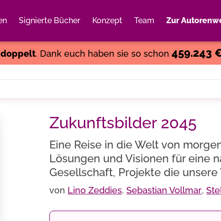
en
Signierte Bücher
Konzept
Team
Zur Autorenwe
Weiter einkaufen
Close
459.243 
s
doppelt
. Dank euch haben sie so schon
Zukunftsbilder 2045
Eine Reise in die Welt von morgen
Lösungen und Visionen für eine n
Gesellschaft, Projekte die unsere
von
Lino Zeddies
,
Sebastian Vollmar
,
Ste