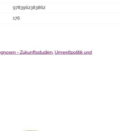
9783962383862
176
ognosen - Zukunftsstudien
,
Umweltpolitik und