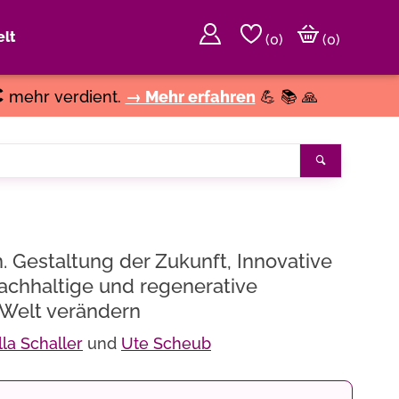
lt
(
0
)
(0)
€
mehr verdient.
→ Mehr erfahren
💪 📚 🙏
Suchen
. Gestaltung der Zukunft, Innovative
achhaltige und regenerative
 Welt verändern
lla Schaller
und
Ute Scheub