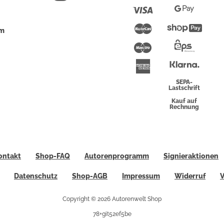
Pay
Visa
Google
Pay
Mastercard
Shopi
um
Pay
Maestro
Eps-
Überwei
Klarna
American
Express
SEPA-
Lastschrift
Kauf auf
Rechnung
ontakt
Shop-FAQ
Autorenprogramm
Signieraktionen
Datenschutz
Shop-AGB
Impressum
Widerruf
V
Copyright © 2026 Autorenwelt Shop
78+git52ef5be