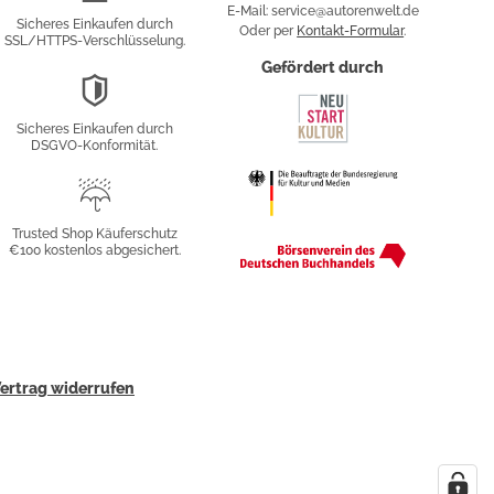
Verschlüsselung
E-Mail: service@autorenwelt.de
Sicheres Einkaufen durch
Oder per
Kontakt-Formular
.
SSL/HTTPS-Verschlüsselung.
fy
Gefördert durch
DSGVO-
Konformität
Sicheres Einkaufen durch
sung
DSGVO-Konformität.
Trusted
Shop
Trusted Shop Käuferschutz
€100 kostenlos abgesichert.
Käuferschutz
ertrag widerrufen