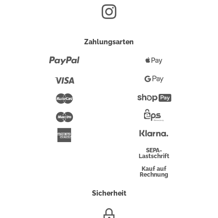
Zahlungsarten
Paypal
Apple
Pay
Visa
Google
Pay
Mastercard
Shopify
Pay
Maestro
Eps-
Überweisung
Klarna
American
Express
SEPA-
Lastschrift
Kauf auf
Rechnung
Sicherheit
SSL/HTTPS-