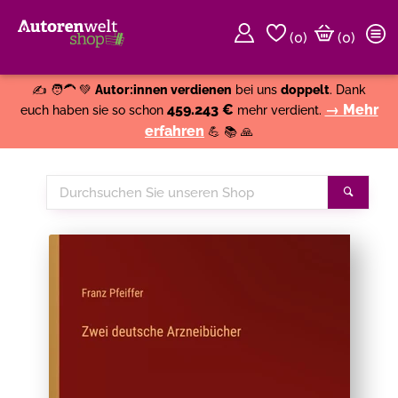
(
0
)
(0)
Weiter einkaufen
Close
✍️ 🧑‍🦱 💚
Autor:innen verdienen
bei uns
doppelt
. Dank
459.243 €
→ Mehr
euch haben sie so schon
mehr verdient.
erfahren
💪 📚 🙏
Durchsuchen
Suche
Sie
unseren
Shop