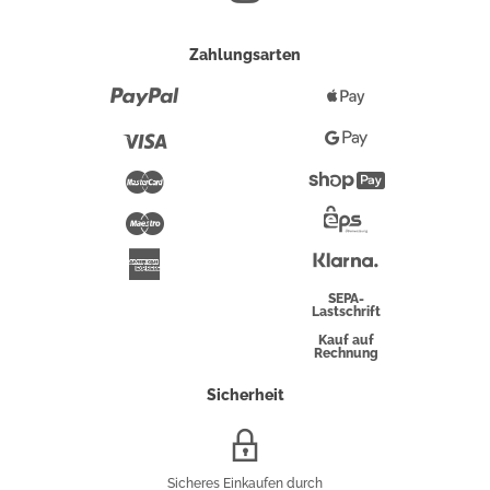
Zahlungsarten
Paypal
Apple
Pay
Visa
Google
Pay
Mastercard
Shopify
Pay
Maestro
Eps-
Überweisung
Klarna
American
Express
SEPA-
Lastschrift
Kauf auf
Rechnung
Sicherheit
SSL/HTTPS-
Verschlüsselung
Sicheres Einkaufen durch