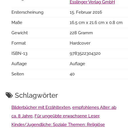
Esslinger Verlag GmbH
Ersterscheinung
15. Februar 2016
Maße
16.5 cm x 21.6 cm x 0.8 cm
Gewicht
228 Gramm
Format
Hardcover
ISBN-13
9783522304320
Auflage
Auflage
Seiten
40
Schlagwörter
Bilderbücher mit Erzähltexten
,
empfohlenes Alter: ab
ca. 8 Jahre
,
Für ungeübte erwachsene Leser
,
Kinder/Jugendliche: Soziale Themen: Religiöse