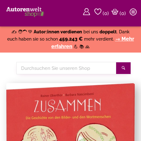
(
0
)
(0)
Weiter einkaufen
Close
✍️ 🧑‍🦱 💚
Autor:innen verdienen
bei uns
doppelt
. Dank
459.243 €
→ Mehr
euch haben sie so schon
mehr verdient.
erfahren
💪 📚 🙏
Durchsuchen
Suche
Sie
unseren
Shop