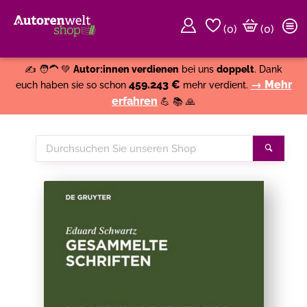
(
0
)
(0)
Weiter einkaufen
Close
✍️ 🧑‍🦱 💚
Autor:innen verdienen
bei uns
doppelt
. Dank
459.243 €
→ Mehr
euch haben sie so schon
mehr verdient.
erfahren
💪 📚 🙏
Durchsuchen
Suche
Sie
unseren
Shop