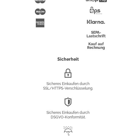
Pay
Maestro
Eps-
Überweisung
Klarna
American
Express
SEPA-
Lastschrift
Kauf auf
Rechnung
Sicherheit
SSL/HTTPS-
Verschlüsselung
Sicheres Einkaufen durch
SSL/HTTPS-Verschlüsselung.
DSGVO-
Konformität
Sicheres Einkaufen durch
DSGVO-Konformität.
Trusted