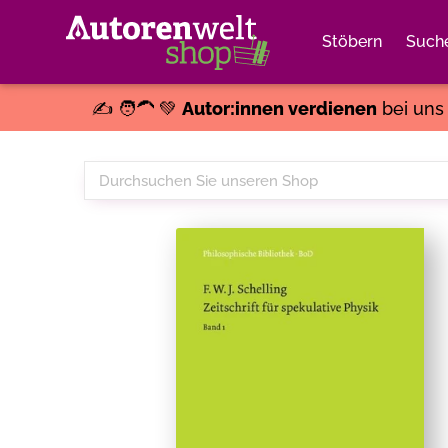
Stöbern
Such
✍️ 🧑‍🦱 💚
Autor:innen verdienen
bei un
Durchsuchen
Sie
unseren
Shop