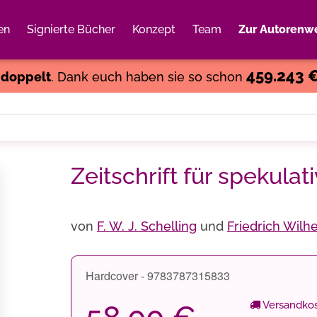
en
Signierte Bücher
Konzept
Team
Zur Autorenwe
Weiter einkaufen
Close
459.243 
s
doppelt
. Dank euch haben sie so schon
Zeitschrift für spekulat
von
F. W. J. Schelling
und
Friedrich Wilh
Hardcover - 9783787315833
Versandkos