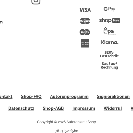
Pay
Visa
Google
Pay
Mastercard
Shopi
um
Pay
Maestro
Eps-
Überwei
Klarna
American
Express
SEPA-
Lastschrift
Kauf auf
Rechnung
ontakt
Shop-FAQ
Autorenprogramm
Signieraktionen
Datenschutz
Shop-AGB
Impressum
Widerruf
V
Copyright © 2026 Autorenwelt Shop
78+git52ef5be