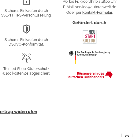
Mo. bis Fr., 9:00 Uhr bis 18:00 Uhr
Verschlüsselung
E-Mail: service@autorenwelt.de
Sicheres Einkaufen durch
Oder per
Kontakt-Formular
.
SSL/HTTPS-Verschlüsselung.
fy
Gefördert durch
DSGVO-
Konformität
Sicheres Einkaufen durch
sung
DSGVO-Konformität.
Trusted
Shop
Trusted Shop Käuferschutz
€100 kostenlos abgesichert.
Käuferschutz
ertrag widerrufen