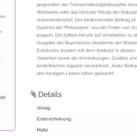
gegenüber der Transzendentalphilosophie herau
Weltseele oder das höchste Prinzip der Naturphil
gen
auseinandersetzt. Der bedeutendste Beitrag is
Systems der Philosophie" aus der Feder von Sche
r
begann. Die Edition beruht auf Vorarbeiten zu 
Ausgabe der Bayerischen Akademie der Wissen
Erstdrucks wurden mit dem Abdruck in dessen 
f
Varianten sowie die Anmerkungen, Zusätze un
«
textkritischen Apparat verzeichnet. Jeder Bei
des heutigen Lesers näher gebracht.
Details
mit
Verlag
Ersterscheinung
Maße