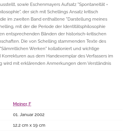
sstellt, sowie Eschenmayers Aufsatz "Spontaneität =
osophie", der sich mit Schellings Ansatz kritisch
t die im zweiten Band enthaltene "Darstellung meines
lling, mit der die Periode der Identitätsphilosophie
den entsprechenden Bänden der historisch-kritischen
schaften. Die von Schelling stammenden Texte des
"Sämmtlichen Werken" kollationiert und wichtige
d Korrekturen aus dem Handexemplar des Verfassers im
trag wird mit erklärenden Anmerkungen dem Verständnis
Meiner, F
01. Januar 2002
12.2 cm x 19 cm