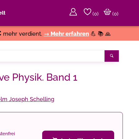
lt
(
0
)
(0)
€
mehr verdient.
→ Mehr erfahren
💪 📚 🙏
Suchen
ive Physik. Band 1
elm Joseph Schelling
tenfrei