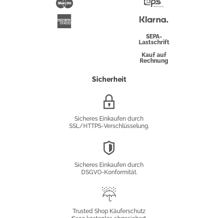
Maestro
Eps-
Überweisung
Klarna
American
Express
SEPA-
Lastschrift
Kauf auf
Rechnung
Sicherheit
SSL/HTTPS-
Verschlüsselung
Sicheres Einkaufen durch
SSL/HTTPS-Verschlüsselung.
DSGVO-
Konformität
Sicheres Einkaufen durch
DSGVO-Konformität.
Trusted
Shop
Trusted Shop Käuferschutz