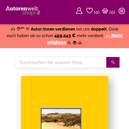
(
0
)
(0)
Weiter einkaufen
Close
✍️ 🧑‍🦱 💚
Autor:innen verdienen
bei uns
doppelt
. Dank
459.243 €
→ Mehr
euch haben sie so schon
mehr verdient.
erfahren
💪 📚 🙏
Durchsuchen
Suche
Sie
unseren
Shop