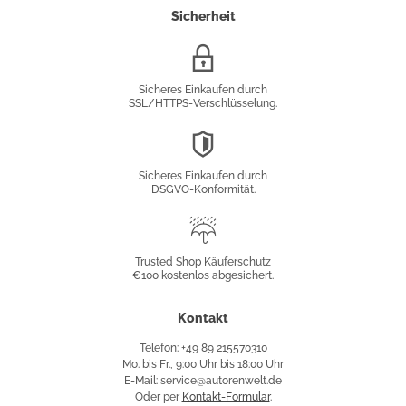
Sicherheit
SSL/HTTPS-
Verschlüsselung
Sicheres Einkaufen durch
SSL/HTTPS-Verschlüsselung.
DSGVO-
Konformität
Sicheres Einkaufen durch
DSGVO-Konformität.
Trusted
Shop
Trusted Shop Käuferschutz
€100 kostenlos abgesichert.
Käuferschutz
Kontakt
Telefon: +49 89 215570310
Mo. bis Fr., 9:00 Uhr bis 18:00 Uhr
E-Mail: service@autorenwelt.de
Oder per
Kontakt-Formular
.