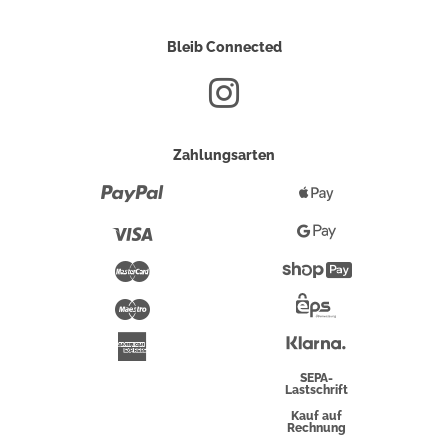
Bleib Connected
Zahlungsarten
Paypal
Apple
Pay
Visa
Google
Pay
Mastercard
Shopify
Pay
Maestro
Eps-
Überweisung
Klarna
American
Express
SEPA-
Lastschrift
Kauf auf
Rechnung