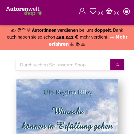
(
0
)
(0)
Weiter einkaufen
Close
✍️ 🧑‍🦱 💚
Autor:innen verdienen
bei uns
doppelt
. Dank
459.243 €
→ Mehr
euch haben sie so schon
mehr verdient.
erfahren
💪 📚 🙏
Durchsuchen
Suche
Sie
unseren
Shop