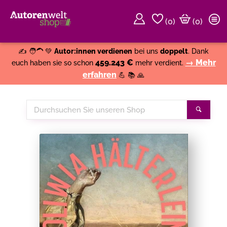
(
0
)
(0)
Weiter einkaufen
Close
✍️ 🧑‍🦱 💚
Autor:innen verdienen
bei uns
doppelt
. Dank
459.243 €
→ Mehr
euch haben sie so schon
mehr verdient.
erfahren
💪 📚 🙏
Durchsuchen
Suche
Sie
unseren
Shop