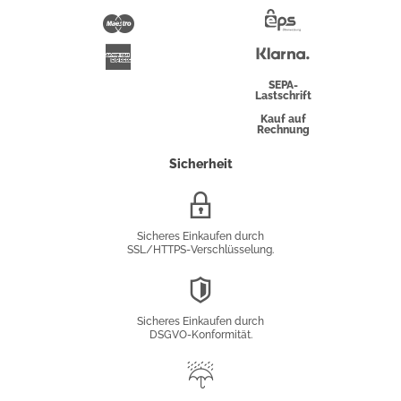
Pay
Maestro
Eps-
Überweisung
Klarna
American
Express
SEPA-
Lastschrift
Kauf auf
Rechnung
Sicherheit
SSL/HTTPS-
Verschlüsselung
Sicheres Einkaufen durch
SSL/HTTPS-Verschlüsselung.
DSGVO-
Konformität
Sicheres Einkaufen durch
DSGVO-Konformität.
Trusted
Shop