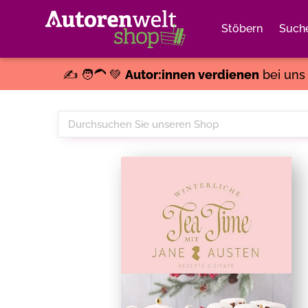
Stöbern
Such
✍️ 🧑‍🦱 💚
Autor:innen verdienen
bei un
Durchsuchen
Sie
unseren
Shop