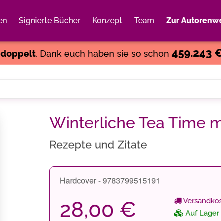
en
Signierte Bücher
Konzept
Team
Zur Autorenwe
Weiter einkaufen
Close
459.243 
s
doppelt
. Dank euch haben sie so schon
Winterliche Tea Time m
Rezepte und Zitate
Hardcover - 9783799515191
Versandkos
28,00 €
Auf Lager