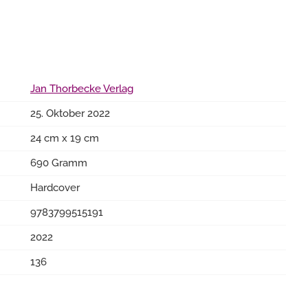
Jan Thorbecke Verlag
25. Oktober 2022
24 cm x 19 cm
690 Gramm
Hardcover
9783799515191
2022
136