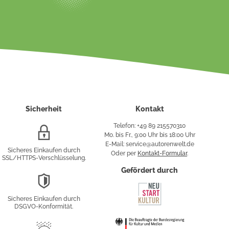
Sicherheit
Kontakt
Telefon: +49 89 215570310
SSL/HTTPS-
Mo. bis Fr., 9:00 Uhr bis 18:00 Uhr
Verschlüsselung
E-Mail: service@autorenwelt.de
Sicheres Einkaufen durch
Oder per
Kontakt-Formular
.
SSL/HTTPS-Verschlüsselung.
fy
Gefördert durch
DSGVO-
Konformität
Sicheres Einkaufen durch
sung
DSGVO-Konformität.
Trusted