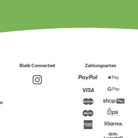
Bleib Connected
Zahlungsarten
Paypal
Apple
Pay
Visa
Google
Pay
Mastercard
Shopi
um
Pay
Maestro
Eps-
Überwei
Klarna
American
Express
SEPA-
Lastschrift