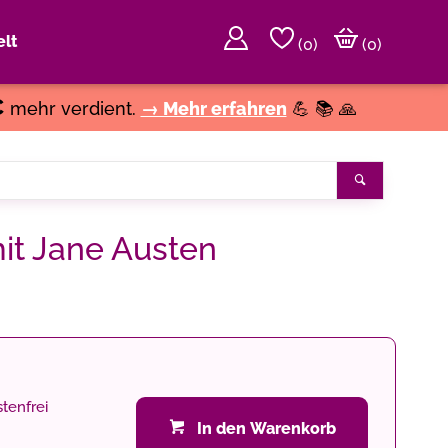
lt
(
0
)
(0)
€
mehr verdient.
→ Mehr erfahren
💪 📚 🙏
Suchen
it Jane Austen
tenfrei
In den Warenkorb