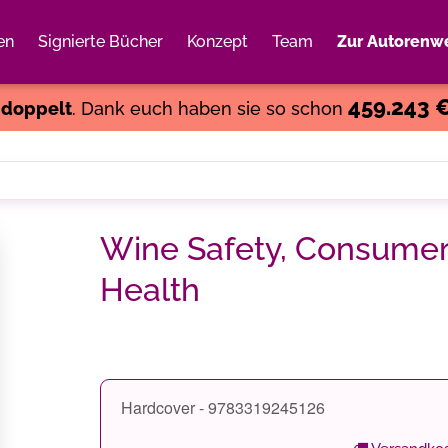
en
Signierte Bücher
Konzept
Team
Zur Autorenwe
Weiter einkaufen
Close
459.243 
s
doppelt
. Dank euch haben sie so schon
Wine Safety, Consume
Health
Hardcover - 9783319245126