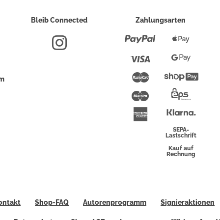
Bleib Connected
Zahlungsarten
Paypal
Apple
Pay
Visa
Google
Pay
Mastercard
Shopi
um
Pay
Maestro
Eps-
Überwei
Klarna
American
Express
SEPA-
Lastschrift
Kauf auf
Rechnung
ontakt
Shop-FAQ
Autorenprogramm
Signieraktionen