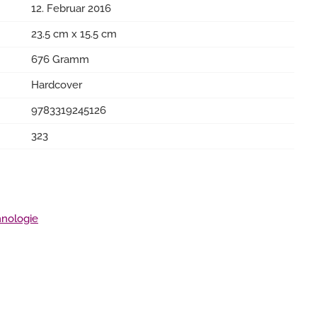
12. Februar 2016
23.5 cm x 15.5 cm
676 Gramm
Hardcover
9783319245126
323
hnologie