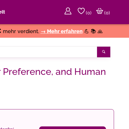
lt
(
0
)
(0)
€
mehr verdient.
→ Mehr erfahren
💪 📚 🙏
Suchen
r Preference, and Human