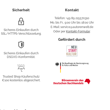
Sicherheit
Kontakt
Telefon: +49 89 215570310
SSL/HTTPS-
Mo. bis Fr., 9:00 Uhr bis 18:00 Uhr
Verschlüsselung
E-Mail: service@autorenwelt.de
Sicheres Einkaufen durch
Oder per
Kontakt-Formular
.
SSL/HTTPS-Verschlüsselung.
fy
Gefördert durch
DSGVO-
Konformität
Sicheres Einkaufen durch
sung
DSGVO-Konformität.
Trusted
Shop
Trusted Shop Käuferschutz
€100 kostenlos abgesichert.
Käuferschutz