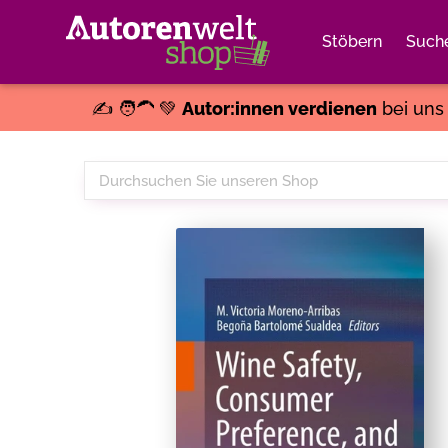
Stöbern
Such
✍️ 🧑‍🦱 💚
Autor:innen verdienen
bei un
Durchsuchen
Sie
unseren
Shop