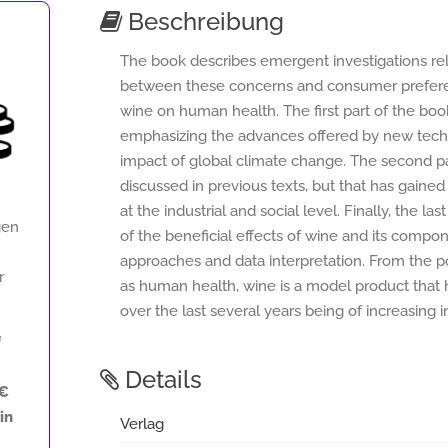
Beschreibung
The book describes emergent investigations rela
between these concerns and consumer preferenc
wine on human health. The first part of the boo
emphasizing the advances offered by new techn
impact of global climate change. The second par
discussed in previous texts, but that has gained 
at the industrial and social level. Finally, the l
gen
of the beneficial effects of wine and its comp
approaches and data interpretation. From the p
r
as human health, wine is a model product that h
over the last several years being of increasing
f
Details
 €
in
Verlag