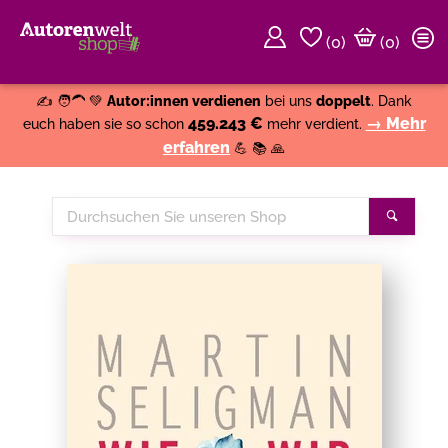
(
0
)
(0)
Weiter einkaufen
Close
✍️ 🧑‍🦱 💚
Autor:innen verdienen
bei uns
doppelt
. Dank
459.243 €
→ Mehr
euch haben sie so schon
mehr verdient.
erfahren
💪 📚 🙏
Durchsuchen
Suche
Sie
unseren
Shop