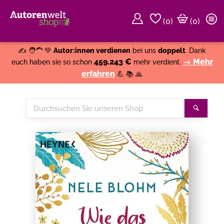
(
0
)
(0)
Weiter einkaufen
Close
✍️ 🧑‍🦱 💚
Autor:innen verdienen
bei uns
doppelt
. Dank
459.243 €
→ Mehr
euch haben sie so schon
mehr verdient.
erfahren
💪 📚 🙏
Durchsuchen
Suche
Sie
unseren
Shop