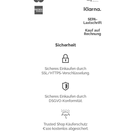
Überweisung
Klarna
American
Express
SEPA-
Lastschrift
Kauf auf
Rechnung
Sicherheit
SSL/HTTPS-
Verschlüsselung
Sicheres Einkaufen durch
SSL/HTTPS-Verschlüsselung.
DSGVO-
Konformität
Sicheres Einkaufen durch
DSGVO-Konformität.
Trusted
Shop
Trusted Shop Käuferschutz
€100 kostenlos abgesichert.
Käuferschutz