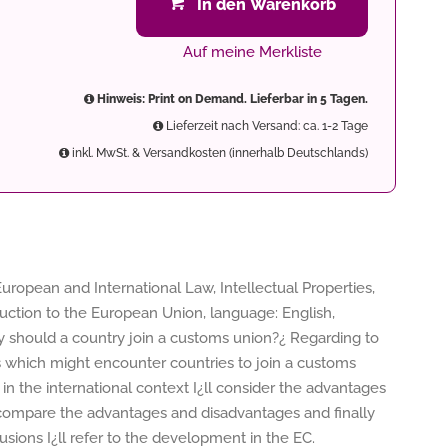
In den Warenkorb
Auf meine Merkliste
Hinweis: Print on Demand. Lieferbar in 5 Tagen.
Lieferzeit nach Versand: ca. 1-2 Tage
inkl. MwSt. & Versandkosten (innerhalb Deutschlands)
uropean and International Law, Intellectual Properties,
oduction to the European Union, language: English,
Why should a country join a customs union?¿ Regarding to
acts which might encounter countries to join a customs
in the international context I¿ll consider the advantages
 compare the advantages and disadvantages and finally
usions I¿ll refer to the development in the EC.