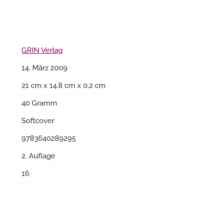
GRIN Verlag
14. März 2009
21 cm x 14.8 cm x 0.2 cm
40 Gramm
Softcover
9783640289295
2. Auflage
16