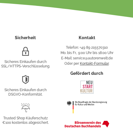
Sicherheit
Kontakt
Telefon: +49 89 215570310
SSL/HTTPS-
Mo. bis Fr., 9:00 Uhr bis 18:00 Uhr
Verschlüsselung
E-Mail: service@autorenwelt.de
Sicheres Einkaufen durch
Oder per
Kontakt-Formular
.
SSL/HTTPS-Verschlüsselung.
fy
Gefördert durch
DSGVO-
Konformität
Sicheres Einkaufen durch
sung
DSGVO-Konformität.
Trusted
Shop
Trusted Shop Käuferschutz
€100 kostenlos abgesichert.
Käuferschutz