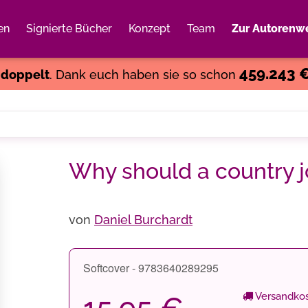
en
Signierte Bücher
Konzept
Team
Zur Autorenwe
Weiter einkaufen
Close
459.243 
s
doppelt
. Dank euch haben sie so schon
Why should a country j
von
Daniel Burchardt
Softcover - 9783640289295
Versandkos