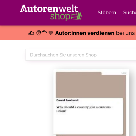
Stöbern
Such
✍️ 🧑‍🦱 💚
Autor:innen verdienen
bei un
Durchsuchen
Sie
unseren
Shop