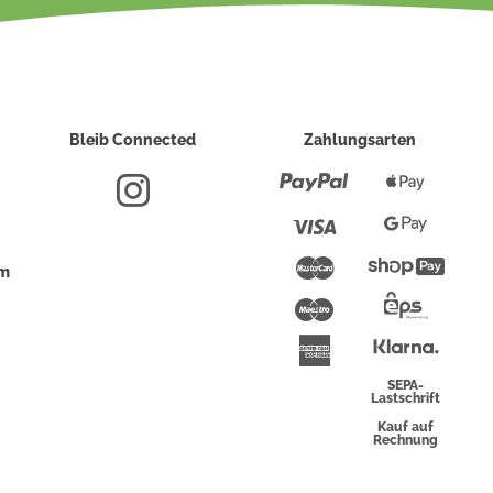
Bleib Connected
Zahlungsarten
Paypal
Apple
Pay
Visa
Google
Pay
Mastercard
Shopi
um
Pay
Maestro
Eps-
Überwei
Klarna
American
Express
SEPA-
Lastschrift
Kauf auf
Rechnung