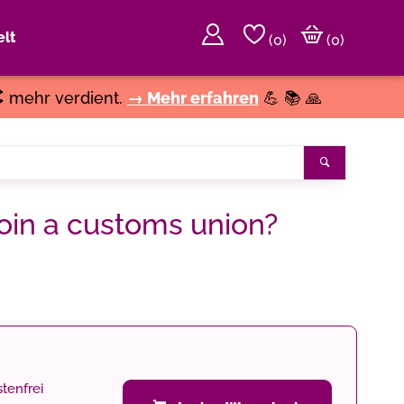
lt
(
0
)
(0)
€
mehr verdient.
→ Mehr erfahren
💪 📚 🙏
Suchen
oin a customs union?
tenfrei