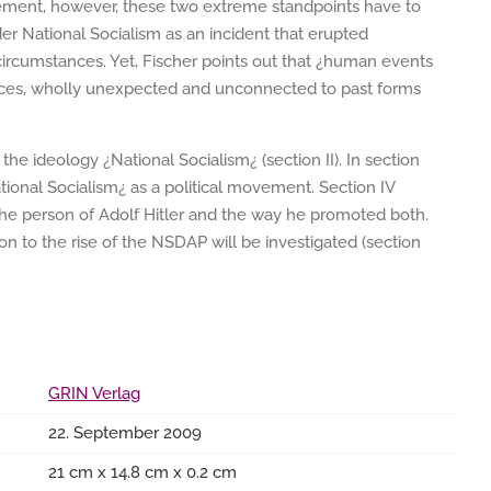
vement, however, these two extreme standpoints have to
er National Socialism as an incident that erupted
 circumstances. Yet, Fischer points out that ¿human events
ences, wholly unexpected and unconnected to past forms
he ideology ¿National Socialism¿ (section II). In section
ational Socialism¿ as a political movement. Section IV
the person of Adolf Hitler and the way he promoted both.
on to the rise of the NSDAP will be investigated (section
GRIN Verlag
22. September 2009
21 cm x 14.8 cm x 0.2 cm