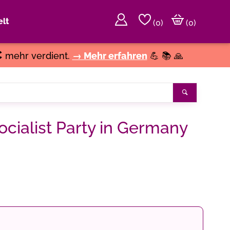
lt
(
0
)
(0)
€
mehr verdient.
→ Mehr erfahren
💪 📚 🙏
Suchen
ocialist Party in Germany