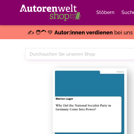
Stöbern
Such
✍️ 🧑‍🦱 💚
Autor:innen verdienen
bei un
Durchsuchen
Sie
unseren
Shop