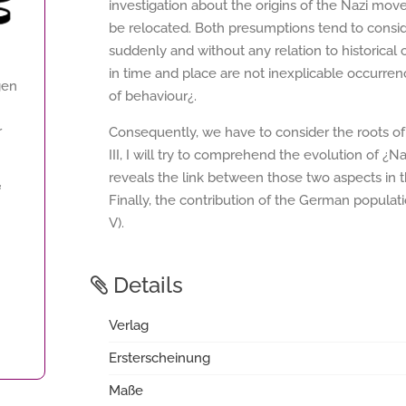
investigation about the origins of the Nazi mo
be relocated. Both presumptions tend to consid
suddenly and without any relation to historical
in time and place are not inexplicable occurr
gen
of behaviour¿.
r
Consequently, we have to consider the roots of t
III, I will try to comprehend the evolution of ¿N
reveals the link between those two aspects in 
f
Finally, the contribution of the German populati
V).
Details
Verlag
Ersterscheinung
Maße