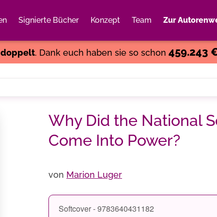
en
Signierte Bücher
Konzept
Team
Zur Autorenwe
Weiter einkaufen
Close
459.243 
s
doppelt
. Dank euch haben sie so schon
Why Did the National S
Come Into Power?
von
Marion Luger
Softcover - 9783640431182