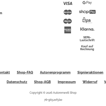
Pay
Visa
Google
Pay
Mastercard
Shopi
um
Pay
Maestro
Eps-
Überwei
Klarna
American
Express
SEPA-
Lastschrift
Kauf auf
Rechnung
ontakt
Shop-FAQ
Autorenprogramm
Signieraktionen
Datenschutz
Shop-AGB
Impressum
Widerruf
V
Copyright © 2026 Autorenwelt Shop
78+git52ef5be