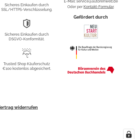
Verschlüsselung
E-Mail: service@autorenwelt.de
Sicheres Einkaufen durch
Oder per
Kontakt-Formular
.
SSL/HTTPS-Verschlüsselung.
fy
Gefördert durch
DSGVO-
Konformität
Sicheres Einkaufen durch
sung
DSGVO-Konformität.
Trusted
Shop
Trusted Shop Käuferschutz
€100 kostenlos abgesichert.
Käuferschutz
ertrag widerrufen