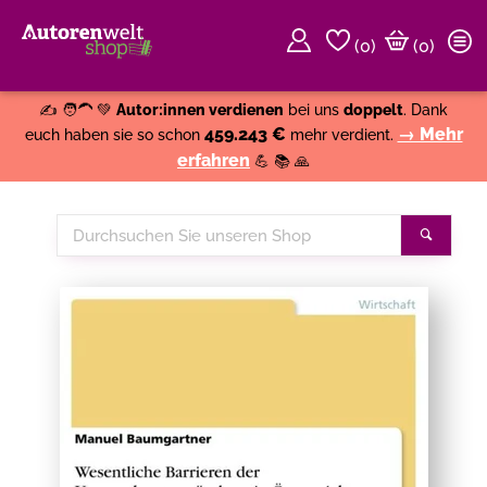
(
0
)
(0)
Weiter einkaufen
Close
✍️ 🧑‍🦱 💚
Autor:innen verdienen
bei uns
doppelt
. Dank
459.243 €
→ Mehr
euch haben sie so schon
mehr verdient.
erfahren
💪 📚 🙏
Durchsuchen
Suche
Sie
unseren
Shop