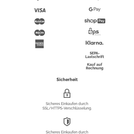
Pay
Visa
Google
Pay
Mastercard
Shopify
Pay
Maestro
Eps-
Überweisung
Klarna
American
Express
SEPA-
Lastschrift
Kauf auf
Rechnung
Sicherheit
SSL/HTTPS-
Verschlüsselung
Sicheres Einkaufen durch
SSL/HTTPS-Verschlüsselung.
DSGVO-
Konformität
Sicheres Einkaufen durch