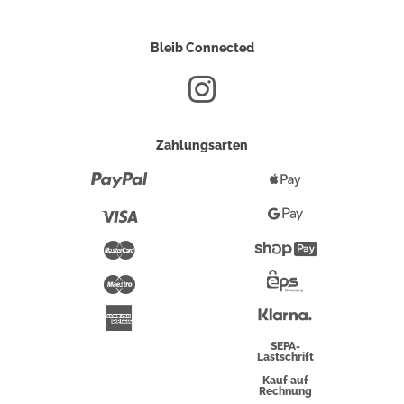
Bleib Connected
Zahlungsarten
Paypal
Apple
Pay
Visa
Google
Pay
Mastercard
Shopify
Pay
Maestro
Eps-
Überweisung
Klarna
American
Express
SEPA-
Lastschrift
Kauf auf
Rechnung