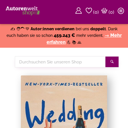
(
0
)
(0)
Weiter einkaufen
Close
✍️ 🧑‍🦱 💚
Autor:innen verdienen
bei uns
doppelt
. Dank
459.243 €
→ Mehr
euch haben sie so schon
mehr verdient.
erfahren
💪 📚 🙏
Durchsuchen
Suche
Sie
unseren
Shop