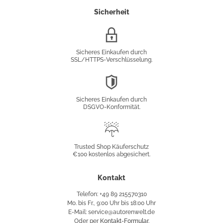
Sicherheit
SSL/HTTPS-
Verschlüsselung
Sicheres Einkaufen durch
SSL/HTTPS-Verschlüsselung.
DSGVO-
Konformität
Sicheres Einkaufen durch
DSGVO-Konformität.
Trusted
Shop
Trusted Shop Käuferschutz
€100 kostenlos abgesichert.
Käuferschutz
Kontakt
Telefon: +49 89 215570310
Mo. bis Fr., 9:00 Uhr bis 18:00 Uhr
E-Mail: service@autorenwelt.de
Oder per
Kontakt-Formular
.