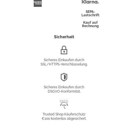
Überweisung
Klarna
American
Express
SEPA-
Lastschrift
Kauf auf
Rechnung
Sicherheit
SSL/HTTPS-
Verschlüsselung
Sicheres Einkaufen durch
SSL/HTTPS-Verschlüsselung.
DSGVO-
Konformität
Sicheres Einkaufen durch
DSGVO-Konformität.
Trusted
Shop
Trusted Shop Käuferschutz
€100 kostenlos abgesichert.
Käuferschutz