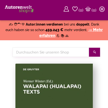
(
0
)
(0)
Weiter einkaufen
Close
✍️ 🧑‍🦱 💚
Autor:innen verdienen
bei uns
doppelt
. Dank
459.243 €
→ Mehr
euch haben sie so schon
mehr verdient.
erfahren
💪 📚 🙏
Durchsuchen
Suche
Sie
unseren
Shop