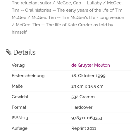
The reluctant suitor / McGee, Cap -- Lullaby / McGee,
Tim -- Oral histories -- The early years of the life of Tim
McGee / McGee, Tim -- Tim McGee's life - long version
/ McGee, Tim -- The life of Kate Crozier, as told by
himself
Details
Verlag
de Gruyter Mouton
Ersterscheinung
18. Oktober 1999
Maße
23 cm x 15.5 cm
Gewicht
532 Gramm
Format
Hardcover
ISBN-13
9783110163353
Auflage
Reprint 2011