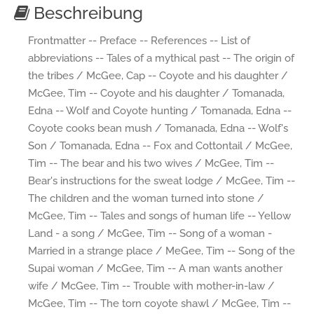
Beschreibung
Frontmatter -- Preface -- References -- List of
abbreviations -- Tales of a mythical past -- The origin of
the tribes / McGee, Cap -- Coyote and his daughter /
McGee, Tim -- Coyote and his daughter / Tomanada,
Edna -- Wolf and Coyote hunting / Tomanada, Edna --
Coyote cooks bean mush / Tomanada, Edna -- Wolf's
Son / Tomanada, Edna -- Fox and Cottontail / McGee,
Tim -- The bear and his two wives / McGee, Tim --
Bear's instructions for the sweat lodge / McGee, Tim --
The children and the woman turned into stone /
McGee, Tim -- Tales and songs of human life -- Yellow
Land - a song / McGee, Tim -- Song of a woman -
Married in a strange place / MeGee, Tim -- Song of the
Supai woman / McGee, Tim -- A man wants another
wife / McGee, Tim -- Trouble with mother-in-law /
McGee, Tim -- The torn coyote shawl / McGee, Tim --