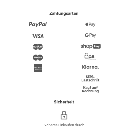
Zahlungsarten
Paypal
Apple
Pay
Visa
Google
Pay
Mastercard
Shopify
Pay
Maestro
Eps-
Überweisung
Klarna
American
Express
SEPA-
Lastschrift
Kauf auf
Rechnung
Sicherheit
SSL/HTTPS-
Verschlüsselung
Sicheres Einkaufen durch