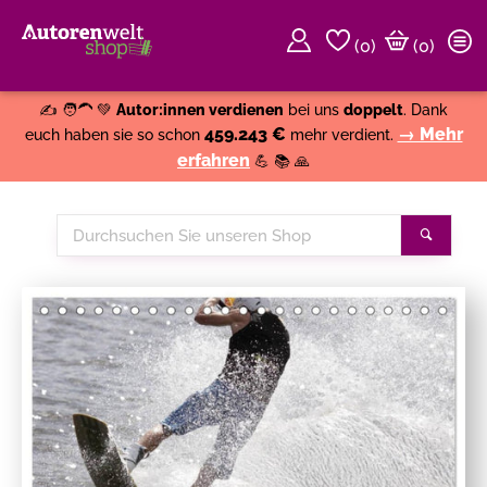
(
0
)
(0)
Weiter einkaufen
Close
✍️ 🧑‍🦱 💚
Autor:innen verdienen
bei uns
doppelt
. Dank
459.243 €
→ Mehr
euch haben sie so schon
mehr verdient.
erfahren
💪 📚 🙏
Durchsuchen
Suche
Sie
unseren
Shop