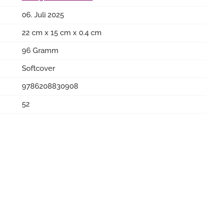
06. Juli 2025
22 cm x 15 cm x 0.4 cm
96 Gramm
Softcover
9786208830908
52