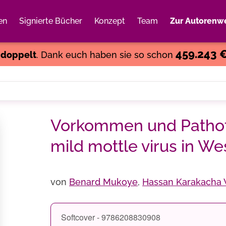
en
Signierte Bücher
Konzept
Team
Zur Autorenwe
Weiter einkaufen
Close
459.243 
s
doppelt
. Dank euch haben sie so schon
Vorkommen und Pathot
mild mottle virus in We
von
Benard Mukoye
,
Hassan Karakacha
Softcover - 9786208830908