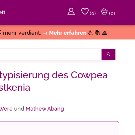
lt
(
0
)
(0)
€
mehr verdient.
→ Mehr erfahren
💪 📚 🙏
Suchen
ypisierung des Cowpea
stkenia
 Were
und
Mathew Abang