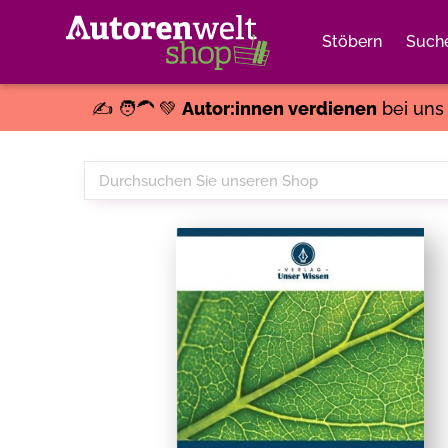
Stöbern
Such
✍️ 🧑‍🦱 💚
Autor:innen verdienen
bei un
Durchsuchen
Sie
unseren
Shop