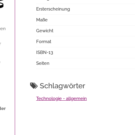
Ersterscheinung
Maße
gen
Gewicht
Format
r
ISBN-13
f
Seiten
Schlagwörter
Technologie - allgemein
der