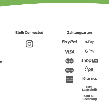
Bleib Connected
Zahlungsarten
Paypal
Apple
Pay
Visa
Google
Pay
Mastercard
Shopi
um
Pay
Maestro
Eps-
Überwei
Klarna
American
Express
SEPA-
Lastschrift
Kauf auf
Rechnung