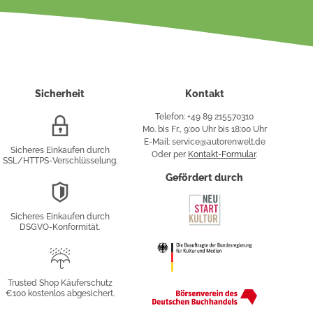
Sicherheit
Kontakt
Telefon: +49 89 215570310
SSL/HTTPS-
Mo. bis Fr., 9:00 Uhr bis 18:00 Uhr
Verschlüsselung
E-Mail: service@autorenwelt.de
Sicheres Einkaufen durch
Oder per
Kontakt-Formular
.
SSL/HTTPS-Verschlüsselung.
fy
Gefördert durch
DSGVO-
Konformität
Sicheres Einkaufen durch
sung
DSGVO-Konformität.
Trusted
Shop
Trusted Shop Käuferschutz
€100 kostenlos abgesichert.
Käuferschutz