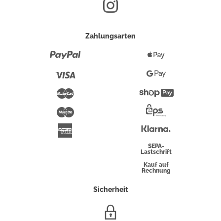
Zahlungsarten
Paypal
Apple
Pay
Visa
Google
Pay
Mastercard
Shopify
Pay
Maestro
Eps-
Überweisung
Klarna
American
Express
SEPA-
Lastschrift
Kauf auf
Rechnung
Sicherheit
SSL/HTTPS-