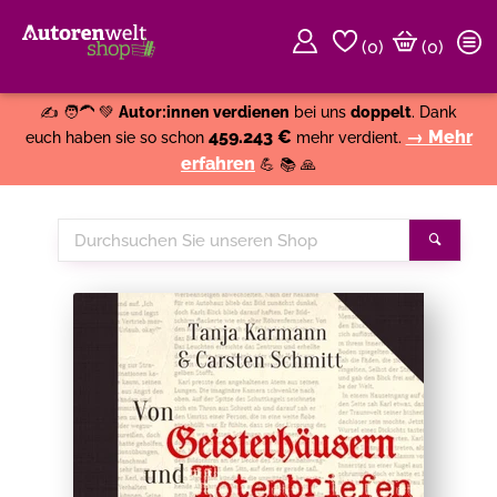
(
0
)
(0)
Weiter einkaufen
Close
✍️ 🧑‍🦱 💚
Autor:innen verdienen
bei uns
doppelt
. Dank
459.243 €
→ Mehr
euch haben sie so schon
mehr verdient.
erfahren
💪 📚 🙏
Durchsuchen
Suche
Sie
unseren
Shop