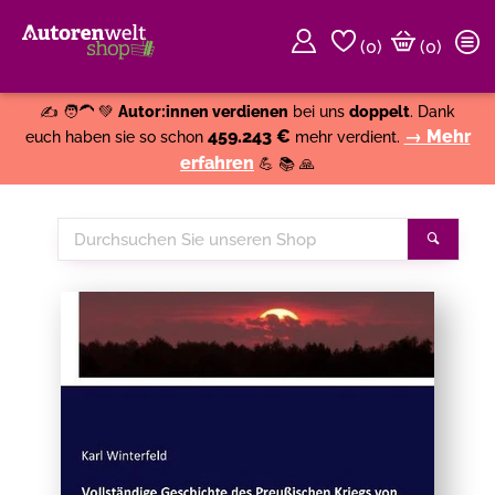
(
0
)
(0)
Weiter einkaufen
Close
✍️ 🧑‍🦱 💚
Autor:innen verdienen
bei uns
doppelt
. Dank
459.243 €
→ Mehr
euch haben sie so schon
mehr verdient.
erfahren
💪 📚 🙏
Durchsuchen
Suche
Sie
unseren
Shop