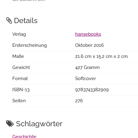
Details
Verlag
hansebooks
Ersterscheinung
Oktober 2016
Maße
21.6 cm x 15.2 cm x 2 cm
Gewicht
427 Gramm
Format
Softcover
ISBN-13
9783743382909
Seiten
276
Schlagwörter
Geschichte