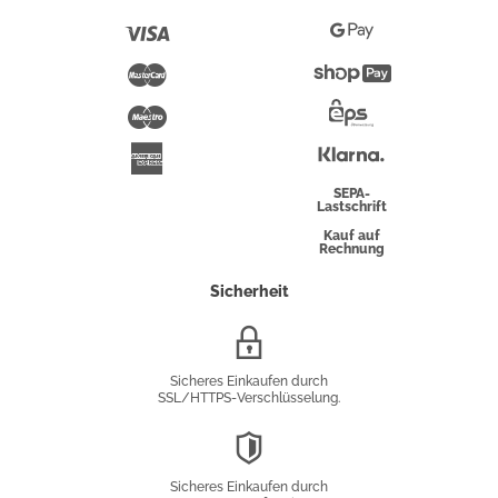
Pay
Visa
Google
Pay
Mastercard
Shopify
Pay
Maestro
Eps-
Überweisung
Klarna
American
Express
SEPA-
Lastschrift
Kauf auf
Rechnung
Sicherheit
SSL/HTTPS-
Verschlüsselung
Sicheres Einkaufen durch
SSL/HTTPS-Verschlüsselung.
DSGVO-
Konformität
Sicheres Einkaufen durch