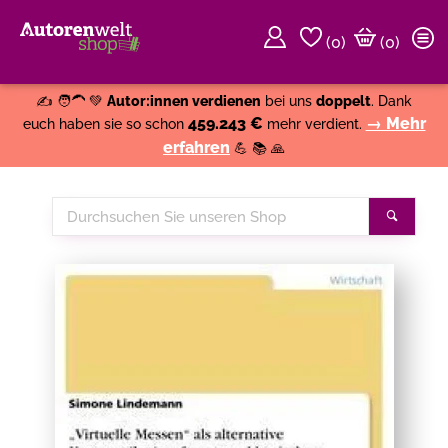
(
0
)
(0)
Weiter einkaufen
Close
✍️ 🧑‍🦱 💚
Autor:innen verdienen
bei uns
doppelt
. Dank
459.243 €
→ Mehr
euch haben sie so schon
mehr verdient.
erfahren
💪 📚 🙏
Durchsuchen
Suche
Sie
unseren
Shop