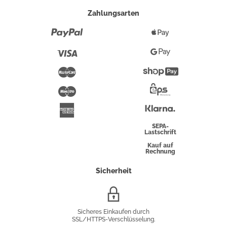
Zahlungsarten
Paypal
Apple
Pay
Visa
Google
Pay
Mastercard
Shopify
Pay
Maestro
Eps-
Überweisung
Klarna
American
Express
SEPA-
Lastschrift
Kauf auf
Rechnung
Sicherheit
SSL/HTTPS-
Verschlüsselung
Sicheres Einkaufen durch
SSL/HTTPS-Verschlüsselung.