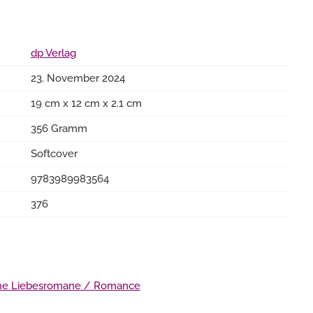
dp Verlag
23. November 2024
19 cm x 12 cm x 2.1 cm
356 Gramm
Softcover
9783989983564
376
che Liebesromane / Romance