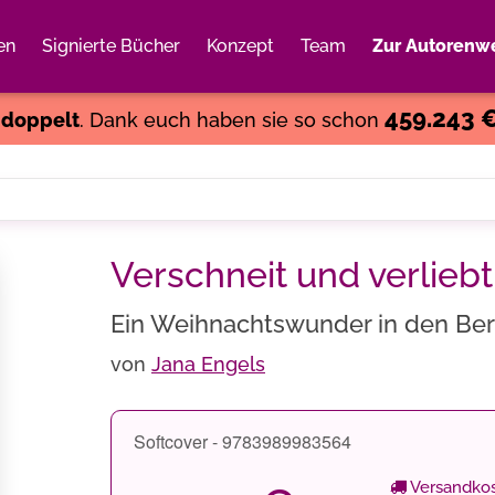
en
Signierte Bücher
Konzept
Team
Zur Autorenwe
Weiter einkaufen
Close
459.243 
s
doppelt
. Dank euch haben sie so schon
Verschneit und verliebt
Ein Weihnachtswunder in den Be
von
Jana Engels
Softcover - 9783989983564
Versandkos