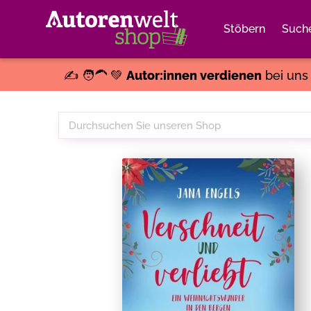
Stöbern
Such
✍️ 🧑‍🦱 💚
Autor:innen verdienen
bei un
Durchsuchen
Sie
unseren
Shop