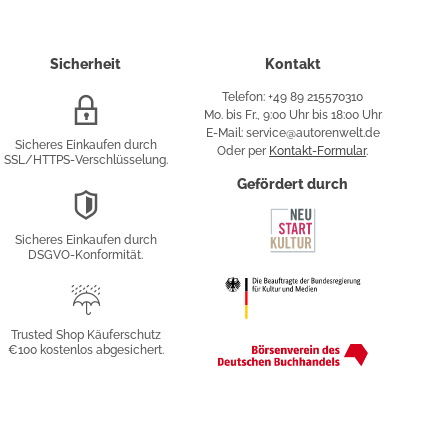
Sicherheit
Kontakt
Telefon: +49 89 215570310
SSL/HTTPS-
Mo. bis Fr., 9:00 Uhr bis 18:00 Uhr
Verschlüsselung
E-Mail: service@autorenwelt.de
Sicheres Einkaufen durch
Oder per
Kontakt-Formular
.
SSL/HTTPS-Verschlüsselung.
fy
Gefördert durch
DSGVO-
Konformität
Sicheres Einkaufen durch
sung
DSGVO-Konformität.
Trusted
Shop
Trusted Shop Käuferschutz
€100 kostenlos abgesichert.
Käuferschutz