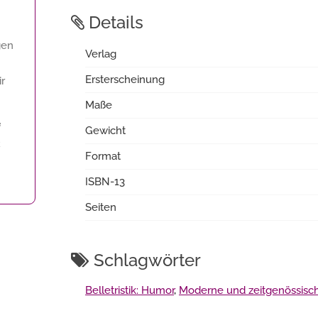
Details
gen
Verlag
Ersterscheinung
ir
Maße
f
Gewicht
€
Format
ISBN-13
Seiten
Schlagwörter
Belletristik: Humor
,
Moderne und zeitgenössis