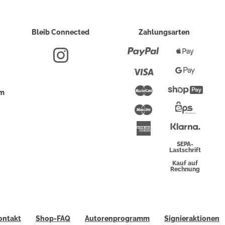
Bleib Connected
Zahlungsarten
Paypal
Apple
Pay
Visa
Google
Pay
Mastercard
Shopi
um
Pay
Maestro
Eps-
Überwei
Klarna
American
Express
SEPA-
Lastschrift
Kauf auf
Rechnung
ontakt
Shop-FAQ
Autorenprogramm
Signieraktionen