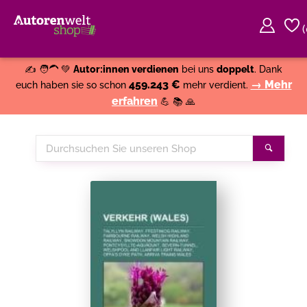
(
Weiter einkaufen
Close
✍️ 🧑‍🦱 💚
Autor:innen verdienen
bei uns
doppelt
. Dank
459.243 €
→ Mehr
euch haben sie so schon
mehr verdient.
erfahren
💪 📚 🙏
Durchsuchen
Suche
Sie
unseren
Shop