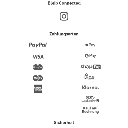
Bleib Connected
Zahlungsarten
Paypal
Apple
Pay
Visa
Google
Pay
Mastercard
Shopify
Pay
Maestro
Eps-
Überweisung
Klarna
American
Express
SEPA-
Lastschrift
Kauf auf
Rechnung
Sicherheit