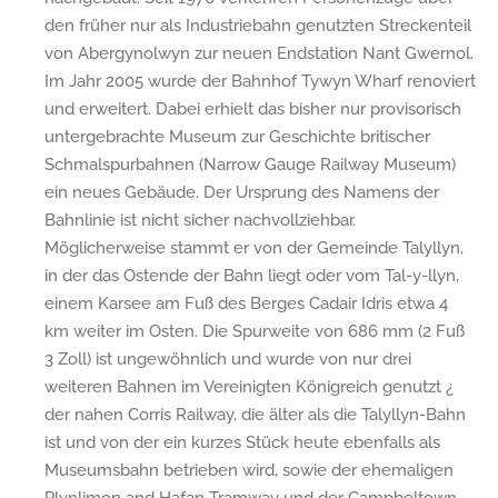
den früher nur als Industriebahn genutzten Streckenteil
von Abergynolwyn zur neuen Endstation Nant Gwernol.
Im Jahr 2005 wurde der Bahnhof Tywyn Wharf renoviert
und erweitert. Dabei erhielt das bisher nur provisorisch
untergebrachte Museum zur Geschichte britischer
Schmalspurbahnen (Narrow Gauge Railway Museum)
ein neues Gebäude. Der Ursprung des Namens der
Bahnlinie ist nicht sicher nachvollziehbar.
Möglicherweise stammt er von der Gemeinde Talyllyn,
in der das Ostende der Bahn liegt oder vom Tal-y-llyn,
einem Karsee am Fuß des Berges Cadair Idris etwa 4
km weiter im Osten. Die Spurweite von 686 mm (2 Fuß
3 Zoll) ist ungewöhnlich und wurde von nur drei
weiteren Bahnen im Vereinigten Königreich genutzt ¿
der nahen Corris Railway, die älter als die Talyllyn-Bahn
ist und von der ein kurzes Stück heute ebenfalls als
Museumsbahn betrieben wird, sowie der ehemaligen
Plynlimon and Hafan Tramway und der Campbeltown