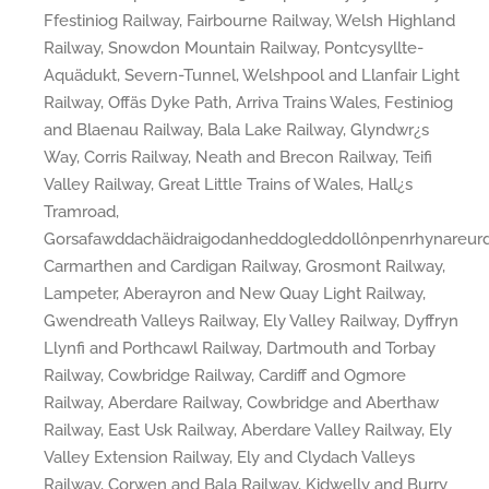
Ffestiniog Railway, Fairbourne Railway, Welsh Highland
Railway, Snowdon Mountain Railway, Pontcysyllte-
Aquädukt, Severn-Tunnel, Welshpool and Llanfair Light
Railway, Offäs Dyke Path, Arriva Trains Wales, Festiniog
and Blaenau Railway, Bala Lake Railway, Glyndwr¿s
Way, Corris Railway, Neath and Brecon Railway, Teifi
Valley Railway, Great Little Trains of Wales, Hall¿s
Tramroad,
Gorsafawddachäidraigodanheddogleddollônpenrhynareurdr
Carmarthen and Cardigan Railway, Grosmont Railway,
Lampeter, Aberayron and New Quay Light Railway,
Gwendreath Valleys Railway, Ely Valley Railway, Dyffryn
Llynfi and Porthcawl Railway, Dartmouth and Torbay
Railway, Cowbridge Railway, Cardiff and Ogmore
Railway, Aberdare Railway, Cowbridge and Aberthaw
Railway, East Usk Railway, Aberdare Valley Railway, Ely
Valley Extension Railway, Ely and Clydach Valleys
Railway, Corwen and Bala Railway, Kidwelly and Burry