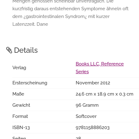
Mengen genossen scheinbar unverträglich. Die
kurzfristig daraus entstehenden Symptome ähneln oft
dem ¿gastrointestinalen Syndrom¿ mit kurzer
Latenzzeit. Dane
Details
Books LLC, Reference
Verlag
Series
Ersterscheinung
November 2012
Maße
24.6 cm x 18.9 cm x 0.3 cm
Gewicht
96 Gramm
Format
Softcover
ISBN-13
9781158886203
Seiten
38