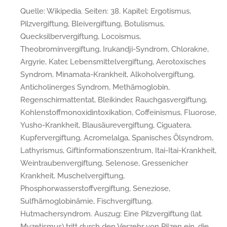
Quelle: Wikipedia. Seiten: 38. Kapitel: Ergotismus,
Pilzvergiftung, Bleivergiftung, Botulismus,
Quecksilbervergiftung, Locoismus,
Theobrominvergiftung, Irukandji-Syndrom, Chlorakne,
Argyrie, Kater, Lebensmittelvergiftung, Aerotoxisches
Syndrom, Minamata-Krankheit, Alkoholvergiftung,
Anticholinerges Syndrom, Methämoglobin,
Regenschirmattentat, Bleikinder, Rauchgasvergiftung,
Kohlenstoffmonoxidintoxikation, Coffeinismus, Fluorose,
Yusho-Krankheit, Blausäurevergiftung, Ciguatera,
Kupfervergiftung, Acromelalga, Spanisches Ölsyndrom,
Lathyrismus, Giftinformationszentrum, Itai-Itai-Krankheit,
Weintraubenvergiftung, Selenose, Gressenicher
Krankheit, Muschelvergiftung,
Phosphorwasserstoffvergiftung, Seneziose,
Sulfhämoglobinämie, Fischvergiftung,
Hutmachersyndrom. Auszug: Eine Pilzvergiftung (lat.
Myzetismus) tritt durch den Verzehr von Pilzen ein, die