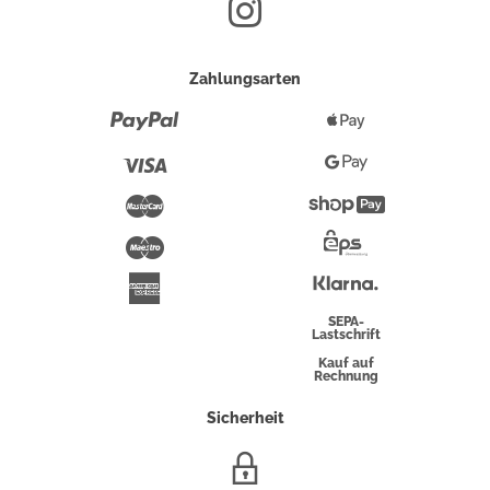
Zahlungsarten
Paypal
Apple
Pay
Visa
Google
Pay
Mastercard
Shopify
Pay
Maestro
Eps-
Überweisung
Klarna
American
Express
SEPA-
Lastschrift
Kauf auf
Rechnung
Sicherheit
SSL/HTTPS-