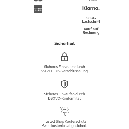
Überweisung
Klarna
American
Express
SEPA-
Lastschrift
Kauf auf
Rechnung
Sicherheit
SSL/HTTPS-
Verschlüsselung
Sicheres Einkaufen durch
SSL/HTTPS-Verschlüsselung.
DSGVO-
Konformität
Sicheres Einkaufen durch
DSGVO-Konformität.
Trusted
Shop
Trusted Shop Käuferschutz
€100 kostenlos abgesichert.
Käuferschutz