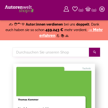
(
0
)
(0)
Weiter einkaufen
Close
✍️ 🧑‍🦱 💚
Autor:innen verdienen
bei uns
doppelt
. Dank
459.243 €
→ Mehr
euch haben sie so schon
mehr verdient.
erfahren
💪 📚 🙏
Durchsuchen
Suche
Sie
unseren
Shop