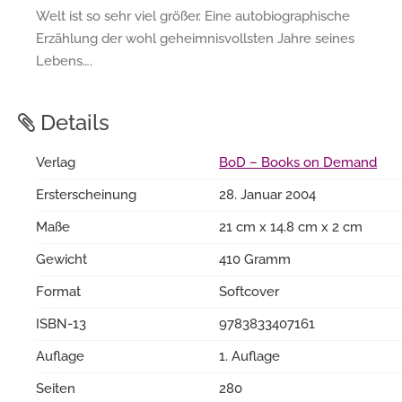
Welt ist so sehr viel größer. Eine autobiographische
Erzählung der wohl geheimnisvollsten Jahre seines
Lebens….
Details
Verlag
BoD – Books on Demand
Ersterscheinung
28. Januar 2004
Maße
21 cm x 14.8 cm x 2 cm
Gewicht
410 Gramm
Format
Softcover
ISBN-13
9783833407161
Auflage
1. Auflage
Seiten
280