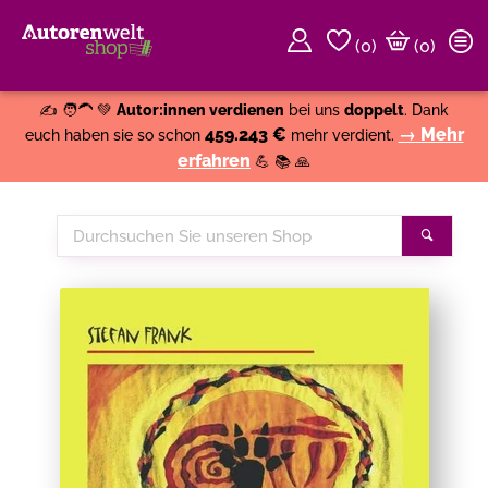
(
0
)
(0)
Weiter einkaufen
Close
✍️ 🧑‍🦱 💚
Autor:innen verdienen
bei uns
doppelt
. Dank
459.243 €
→ Mehr
euch haben sie so schon
mehr verdient.
erfahren
💪 📚 🙏
Durchsuchen
Suche
Sie
unseren
Shop