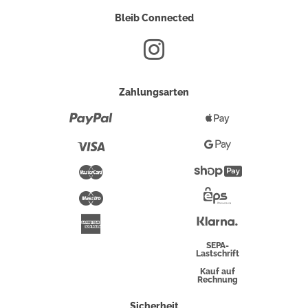
Bleib Connected
Zahlungsarten
Paypal
Apple
Pay
Visa
Google
Pay
Mastercard
Shopify
Pay
Maestro
Eps-
Überweisung
Klarna
American
Express
SEPA-
Lastschrift
Kauf auf
Rechnung
Sicherheit