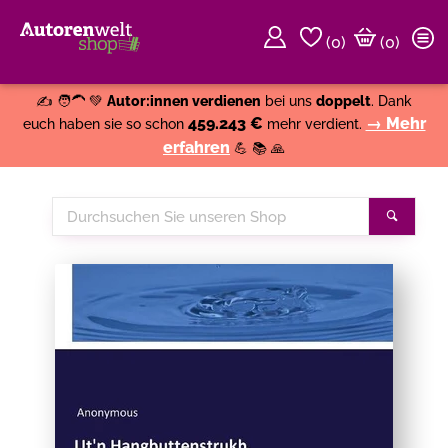
(
0
)
(0)
Weiter einkaufen
Close
✍️ 🧑‍🦱 💚
Autor:innen verdienen
bei uns
doppelt
. Dank
459.243 €
→ Mehr
euch haben sie so schon
mehr verdient.
erfahren
💪 📚 🙏
Durchsuchen
Suche
Sie
unseren
Shop