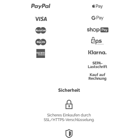
Paypal
Apple
Pay
Visa
Google
Pay
Mastercard
Shopify
Pay
Maestro
Eps-
Überweisung
Klarna
American
Express
SEPA-
Lastschrift
Kauf auf
Rechnung
Sicherheit
SSL/HTTPS-
Verschlüsselung
Sicheres Einkaufen durch
SSL/HTTPS-Verschlüsselung.
DSGVO-