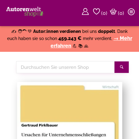
(
0
)
(0)
Weiter einkaufen
Close
✍️ 🧑‍🦱 💚
Autor:innen verdienen
bei uns
doppelt
. Dank
459.243 €
→ Mehr
euch haben sie so schon
mehr verdient.
erfahren
💪 📚 🙏
Durchsuchen
Suche
Sie
unseren
Shop