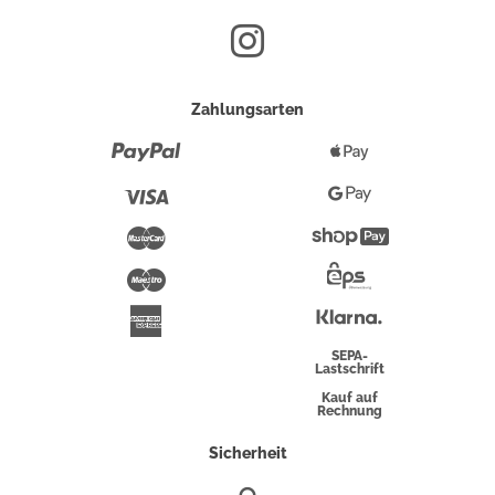
Zahlungsarten
Paypal
Apple
Pay
Visa
Google
Pay
Mastercard
Shopify
Pay
Maestro
Eps-
Überweisung
Klarna
American
Express
SEPA-
Lastschrift
Kauf auf
Rechnung
Sicherheit