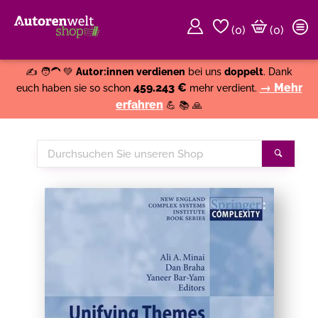
(
0
)
(0)
Weiter einkaufen
Close
✍️ 🧑‍🦱 💚
Autor:innen verdienen
bei uns
doppelt
. Dank
459.243 €
→ Mehr
euch haben sie so schon
mehr verdient.
erfahren
💪 📚 🙏
Durchsuchen
Suche
Sie
unseren
Shop