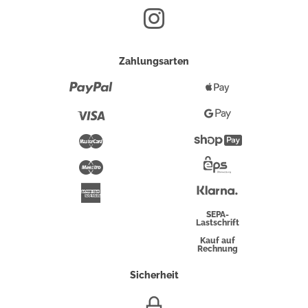
Zahlungsarten
Paypal
Apple
Pay
Visa
Google
Pay
Mastercard
Shopify
Pay
Maestro
Eps-
Überweisung
Klarna
American
Express
SEPA-
Lastschrift
Kauf auf
Rechnung
Sicherheit
SSL/HTTPS-