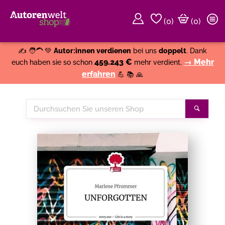
(
0
)
(0)
Weiter einkaufen
Close
✍️ 🧑‍🦱 💚
Autor:innen verdienen
bei uns
doppelt
. Dank
459.243 €
→ Mehr
euch haben sie so schon
mehr verdient.
erfahren
💪 📚 🙏
Durchsuchen
Suche
Sie
unseren
Shop