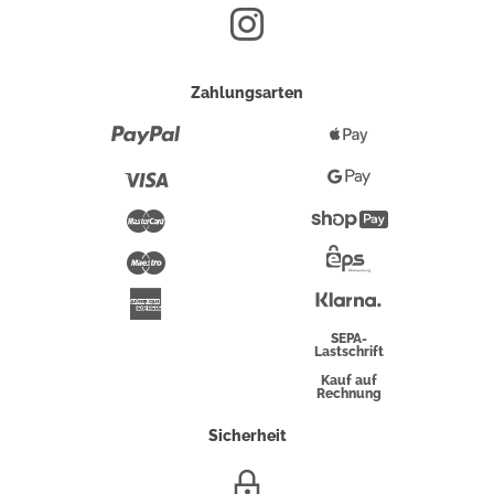
Zahlungsarten
Paypal
Apple
Pay
Visa
Google
Pay
Mastercard
Shopify
Pay
Maestro
Eps-
Überweisung
Klarna
American
Express
SEPA-
Lastschrift
Kauf auf
Rechnung
Sicherheit
SSL/HTTPS-