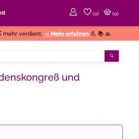
lt
(
0
)
(0)
€
mehr verdient.
→ Mehr erfahren
💪 📚 🙏
Suchen
edenskongreß und