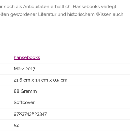
ur noch als Antiquitäten erhältlich. Hansebooks verlegt
elten gewordener Literatur und historischem Wissen auch
hansebooks
März 2017
21.6 cm x 14 cm x 0.5 cm
88 Gramm
Softcover
9783743623347
52