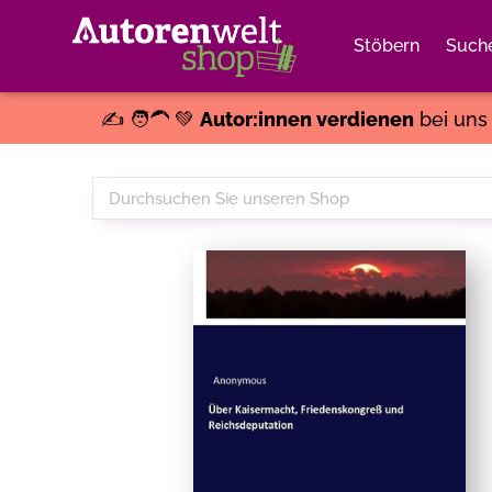
Stöbern
Such
✍️ 🧑‍🦱 💚
Autor:innen verdienen
bei un
Durchsuchen
Sie
unseren
Shop