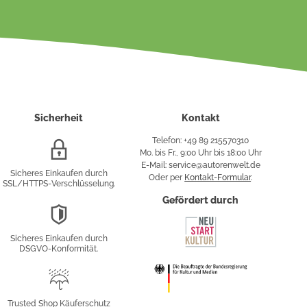
Sicherheit
Kontakt
Telefon: +49 89 215570310
SSL/HTTPS-
Mo. bis Fr., 9:00 Uhr bis 18:00 Uhr
Verschlüsselung
E-Mail: service@autorenwelt.de
Sicheres Einkaufen durch
Oder per
Kontakt-Formular
.
SSL/HTTPS-Verschlüsselung.
fy
Gefördert durch
DSGVO-
Konformität
Sicheres Einkaufen durch
sung
DSGVO-Konformität.
Trusted
Shop
Trusted Shop Käuferschutz