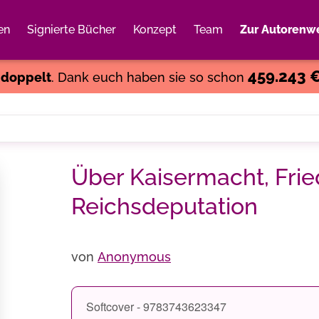
en
Signierte Bücher
Konzept
Team
Zur Autorenwe
Weiter einkaufen
Close
459.243 
s
doppelt
. Dank euch haben sie so schon
Über Kaisermacht, Fri
Reichsdeputation
von
Anonymous
Softcover - 9783743623347