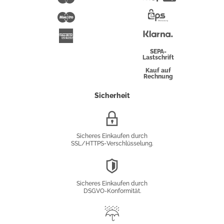
Pay
Maestro
Eps-
Überweisung
Klarna
American
Express
SEPA-
Lastschrift
Kauf auf
Rechnung
Sicherheit
SSL/HTTPS-
Verschlüsselung
Sicheres Einkaufen durch
SSL/HTTPS-Verschlüsselung.
DSGVO-
Konformität
Sicheres Einkaufen durch
DSGVO-Konformität.
Trusted