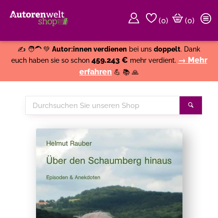
(
0
)
(0)
Weiter einkaufen
Close
✍️ 🧑‍🦱 💚
Autor:innen verdienen
bei uns
doppelt
. Dank
459.243 €
→ Mehr
euch haben sie so schon
mehr verdient.
erfahren
💪 📚 🙏
Durchsuchen
Suche
Sie
unseren
Shop