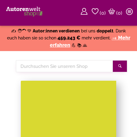
(
0
)
(0)
Weiter einkaufen
Close
✍️ 🧑‍🦱 💚
Autor:innen verdienen
bei uns
doppelt
. Dank
459.243 €
→ Mehr
euch haben sie so schon
mehr verdient.
erfahren
💪 📚 🙏
Durchsuchen
Suche
Sie
unseren
Shop