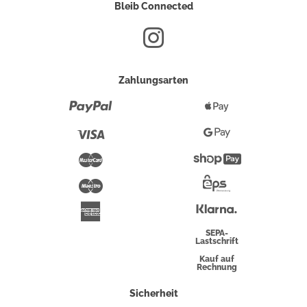
Bleib Connected
Zahlungsarten
Paypal
Apple
Pay
Visa
Google
Pay
Mastercard
Shopify
Pay
Maestro
Eps-
Überweisung
Klarna
American
Express
SEPA-
Lastschrift
Kauf auf
Rechnung
Sicherheit