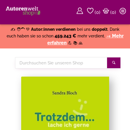
(
0
)
(0)
Weiter einkaufen
Close
✍️ 🧑‍🦱 💚
Autor:innen verdienen
bei uns
doppelt
. Dank
459.243 €
→ Mehr
euch haben sie so schon
mehr verdient.
erfahren
💪 📚 🙏
Durchsuchen
Suche
Sie
unseren
Shop