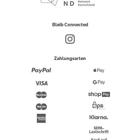
Bleib Connected
Zahlungsarten
Paypal
Apple
Pay
Visa
Google
Pay
Mastercard
Shopify
Pay
Maestro
Eps-
Überweisung
Klarna
American
Express
SEPA-
Lastschrift