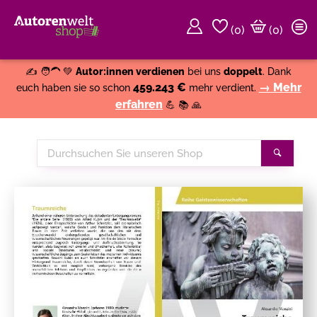
(
0
)
(0)
Weiter einkaufen
Close
✍️ 🧑‍🦱 💚
Autor:innen verdienen
bei uns
doppelt
. Dank
459.243 €
→ Mehr
euch haben sie so schon
mehr verdient.
erfahren
💪 📚 🙏
Durchsuchen
Suche
Sie
unseren
Shop