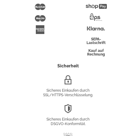
Pay
Mastercard
Shopify
Pay
Maestro
Eps-
Überweisung
Klarna
American
Express
SEPA-
Lastschrift
Kauf auf
Rechnung
Sicherheit
SSL/HTTPS-
Verschlüsselung
Sicheres Einkaufen durch
SSL/HTTPS-Verschlüsselung.
DSGVO-
Konformität
Sicheres Einkaufen durch
DSGVO-Konformität.
Trusted