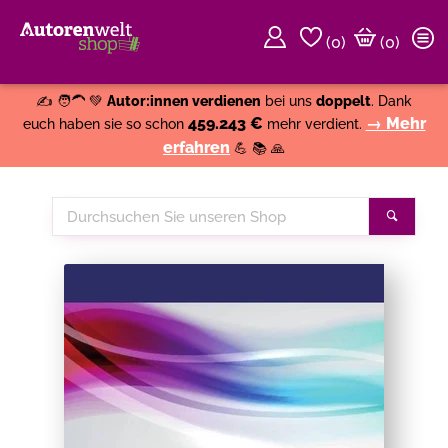
(
0
)
(0)
Weiter einkaufen
Close
✍️ 🧑‍🦱 💚
Autor:innen verdienen
bei uns
doppelt
. Dank
459.243 €
→ Mehr
euch haben sie so schon
mehr verdient.
erfahren
💪 📚 🙏
Durchsuchen
Suche
Sie
unseren
Shop