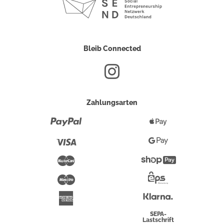
Bleib Connected
Zahlungsarten
Paypal
Apple
Pay
Visa
Google
Pay
Mastercard
Shopify
Pay
Maestro
Eps-
Überweisung
Klarna
American
Express
SEPA-
Lastschrift