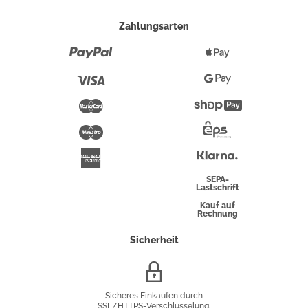
Zahlungsarten
Paypal
Apple
Pay
Visa
Google
Pay
Mastercard
Shopify
Pay
Maestro
Eps-
Überweisung
Klarna
American
Express
SEPA-
Lastschrift
Kauf auf
Rechnung
Sicherheit
SSL/HTTPS-
Verschlüsselung
Sicheres Einkaufen durch
SSL/HTTPS-Verschlüsselung.