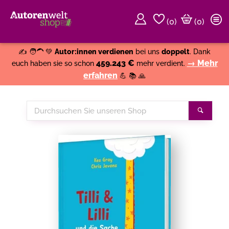
(
0
)
(0)
Weiter einkaufen
Close
✍️ 🧑‍🦱 💚
Autor:innen verdienen
bei uns
doppelt
. Dank
459.243 €
→ Mehr
euch haben sie so schon
mehr verdient.
erfahren
💪 📚 🙏
Durchsuchen
Suche
Sie
unseren
Shop