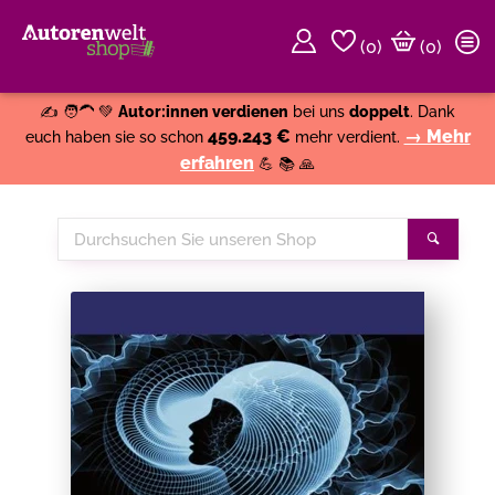
(
0
)
(0)
Weiter einkaufen
Close
✍️ 🧑‍🦱 💚
Autor:innen verdienen
bei uns
doppelt
. Dank
459.243 €
→ Mehr
euch haben sie so schon
mehr verdient.
erfahren
💪 📚 🙏
Durchsuchen
Suche
Sie
unseren
Shop