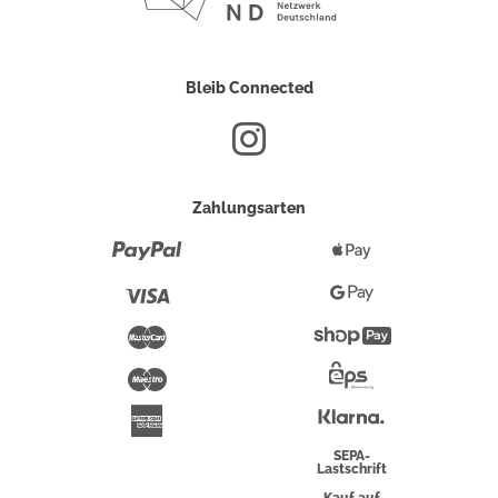
Bleib Connected
Zahlungsarten
Paypal
Apple
Pay
Visa
Google
Pay
Mastercard
Shopify
Pay
Maestro
Eps-
Überweisung
Klarna
American
Express
SEPA-
Lastschrift