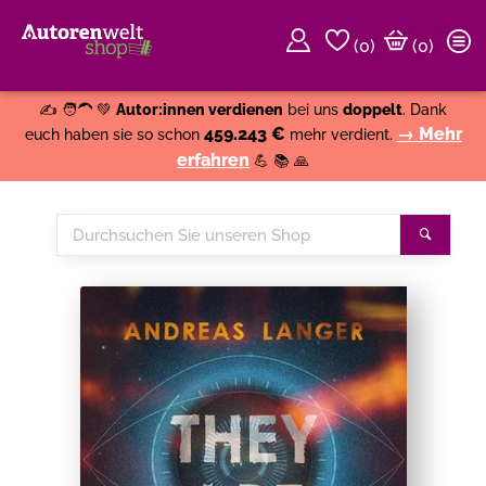
(
0
)
(0)
Weiter einkaufen
Close
✍️ 🧑‍🦱 💚
Autor:innen verdienen
bei uns
doppelt
. Dank
459.243 €
→ Mehr
euch haben sie so schon
mehr verdient.
erfahren
💪 📚 🙏
Durchsuchen
Suche
Sie
unseren
Shop