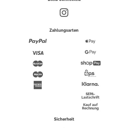
Zahlungsarten
Paypal
Apple
Pay
Visa
Google
Pay
Mastercard
Shopify
Pay
Maestro
Eps-
Überweisung
Klarna
American
Express
SEPA-
Lastschrift
Kauf auf
Rechnung
Sicherheit