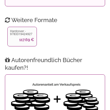
Weitere Formate
Hardcover -
9783319424927
117,69 €
Autorenfreundlich Bücher
kaufen?!