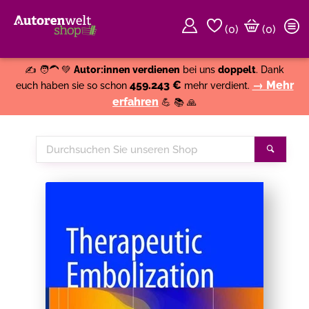
(
0
)
(0)
Weiter einkaufen
Close
✍️ 🧑‍🦱 💚
Autor:innen verdienen
bei uns
doppelt
. Dank
459.243 €
→ Mehr
euch haben sie so schon
mehr verdient.
erfahren
💪 📚 🙏
Durchsuchen
Suche
Sie
unseren
Shop