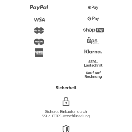
Paypal
Apple
Pay
Visa
Google
Pay
Mastercard
Shopify
Pay
Maestro
Eps-
Überweisung
Klarna
American
Express
SEPA-
Lastschrift
Kauf auf
Rechnung
Sicherheit
SSL/HTTPS-
Verschlüsselung
Sicheres Einkaufen durch
SSL/HTTPS-Verschlüsselung.
DSGVO-