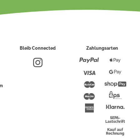
Bleib Connected
Zahlungsarten
Paypal
Apple
Pay
Visa
Google
Pay
Mastercard
Shopi
um
Pay
Maestro
Eps-
Überwei
Klarna
American
Express
SEPA-
Lastschrift
Kauf auf
Rechnung