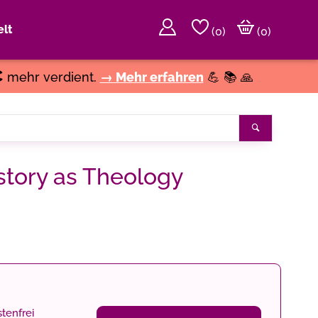
lt
(
0
)
(0)
€
mehr verdient.
→ Mehr erfahren
💪 📚 🙏
Suchen
istory as Theology
tenfrei