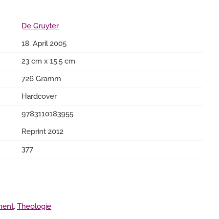
De Gruyter
18. April 2005
23 cm x 15.5 cm
726 Gramm
Hardcover
9783110183955
Reprint 2012
377
ment
,
Theologie