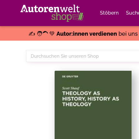
Stöbern
Such
✍️ 🧑‍🦱 💚
Autor:innen verdienen
bei un
Durchsuchen
Sie
unseren
Shop