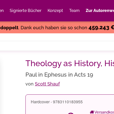
en
Signierte Bücher
Konzept
Team
Zur Autorenwe
Weiter einkaufen
Close
459.243 
s
doppelt
. Dank euch haben sie so schon
Theology as History, H
Paul in Ephesus in Acts 19
von
Scott Shauf
Hardcover - 9783110183955
Versandkos