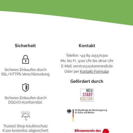
Sicherheit
Kontakt
Telefon: +49 89 215570310
SSL/HTTPS-
Mo. bis Fr., 9:00 Uhr bis 18:00 Uhr
Verschlüsselung
E-Mail: service@autorenwelt.de
Sicheres Einkaufen durch
Oder per
Kontakt-Formular
.
SSL/HTTPS-Verschlüsselung.
fy
Gefördert durch
DSGVO-
Konformität
Sicheres Einkaufen durch
sung
DSGVO-Konformität.
Trusted
Shop
Trusted Shop Käuferschutz
€100 kostenlos abgesichert.
Käuferschutz