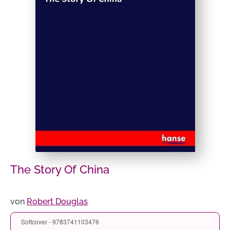
The Story Of China
von
Robert Douglas
Softcover - 9783741103476