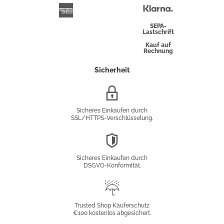
Überweisung
Klarna
American
Express
SEPA-
Lastschrift
Kauf auf
Rechnung
Sicherheit
SSL/HTTPS-
Verschlüsselung
Sicheres Einkaufen durch
SSL/HTTPS-Verschlüsselung.
DSGVO-
Konformität
Sicheres Einkaufen durch
DSGVO-Konformität.
Trusted
Shop
Trusted Shop Käuferschutz
€100 kostenlos abgesichert.
Käuferschutz