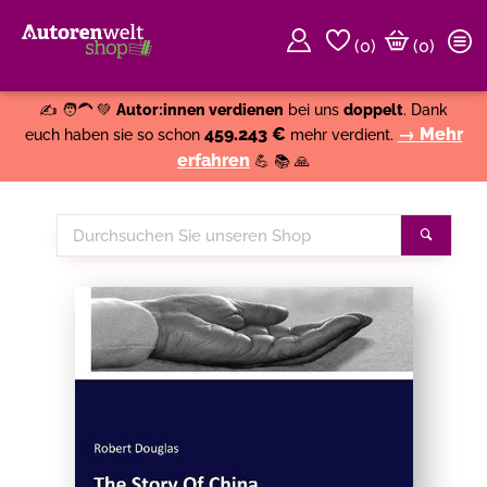
(
0
)
(0)
Weiter einkaufen
Close
✍️ 🧑‍🦱 💚
Autor:innen verdienen
bei uns
doppelt
. Dank
459.243 €
→ Mehr
euch haben sie so schon
mehr verdient.
erfahren
💪 📚 🙏
Durchsuchen
Suche
Sie
unseren
Shop