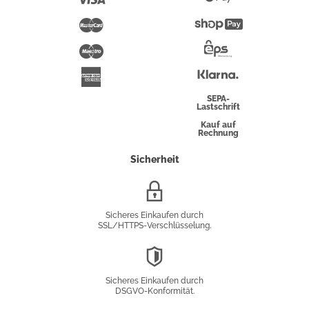
Pay
Mastercard
Shopify
Pay
Maestro
Eps-
Überweisung
Klarna
American
Express
SEPA-
Lastschrift
Kauf auf
Rechnung
Sicherheit
SSL/HTTPS-
Verschlüsselung
Sicheres Einkaufen durch
SSL/HTTPS-Verschlüsselung.
DSGVO-
Konformität
Sicheres Einkaufen durch
DSGVO-Konformität.