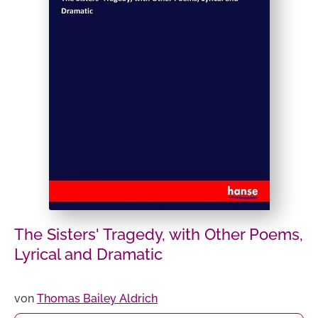
The Sisters' Tragedy, with Other Poems,
Lyrical and Dramatic
von
Thomas Bailey Aldrich