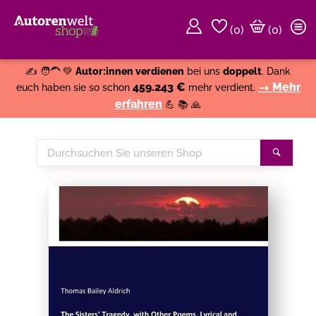
(
0
)
(0)
Weiter einkaufen
Close
✍️ 🧑‍🦱 💚
Autor:innen verdienen
bei uns
doppelt
. Dank
459.243 €
→ Mehr
euch haben sie so schon
mehr verdient.
erfahren
💪 📚 🙏
Durchsuchen
Suche
Sie
unseren
Shop